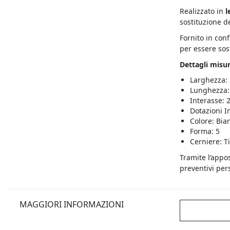
Realizzato in
l
sostituzione d
Fornito in con
per essere sost
Dettagli misur
Larghezza:
Lunghezza:
Interasse: 
Dotazioni I
Colore: Bia
Forma: 5
Cerniere: T
Tramite l’appo
preventivi pers
MAGGIORI INFORMAZIONI