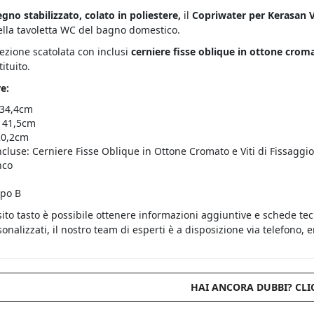
egno stabilizzato, colato in poliestere,
il
Copriwater per Kerasan
ella tavoletta WC del bagno domestico.
fezione scatolata con inclusi
cerniere fisse oblique in ottone cro
ituito.
e:
 34,4cm
 41,5cm
20,2cm
ncluse: Cerniere Fisse Oblique in Ottone Cromato e Viti di Fissaggio
nco
ipo B
sito tasto è possibile ottenere informazioni aggiuntive e schede te
onalizzati, il nostro team di esperti è a disposizione via telefono,
HAI ANCORA DUBBI? CLI