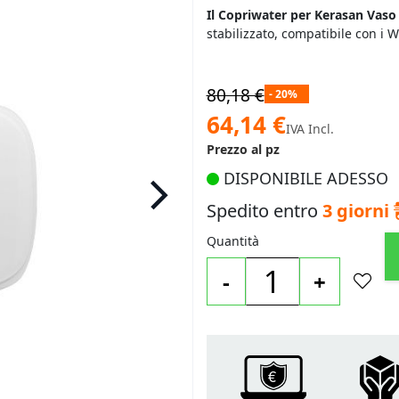
Il Copriwater per Kerasan Vaso 
stabilizzato, compatibile con i
80,18 €
- 20%
Prezzo
64,14 €
IVA Incl.
speciale
Prezzo al pz
DISPONIBILE ADESSO
Spedito entro
3 giorni
Quantità
-
+