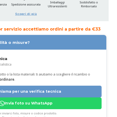
Imballaggi
Soddisfatto o
anzia
Spedizione assicurata
Ultraresistenti
Rimborsato
Scopri di più
ior servizio accettiamo ordini a partire da €33
lità o misure?
nica
ialistica
to o la lista materiali: ti aiutiamo a scegliere il ricambio o
 ordinare
.
hiama per una verifica tecnica
Invia foto su WhatsApp
i inviarci foto, misure o codice prodotto.