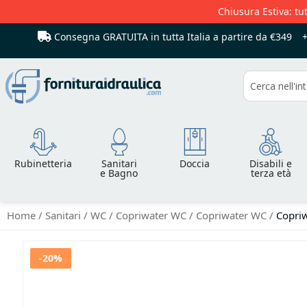
Chiusura Estiva: tut
Consegna GRATUITA in tutta Italia
a partire da €349
Cerca
Rubinetteria
Sanitari
Doccia
Disabili e
e Bagno
terza età
Home
Sanitari
WC
Copriwater WC
Copriwater WC
Copri
Vai
-20%
alla
fine
della
galleria