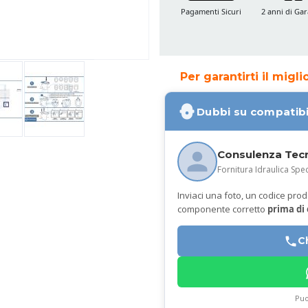
Pagamenti Sicuri
2 anni di Gar
Per garantirti il migl
Dubbi su compatibi
Consulenza Tec
Fornitura Idraulica Spec
Inviaci una foto, un codice prodot
componente corretto
prima di
C
Puo