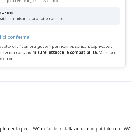
Risposta entro il giorno lavorativo.
0 – 18:00
atibilità, misure e prodotto corretto.
dici conferma
odotto che "sembra giusto": per ricambi, sanitari, copriwater,
ti tecnici contano
misure, attacchi e compatibilità
. Mandaci
di errori.
mplemento per il WC di facile installazione, compatibile con i WC