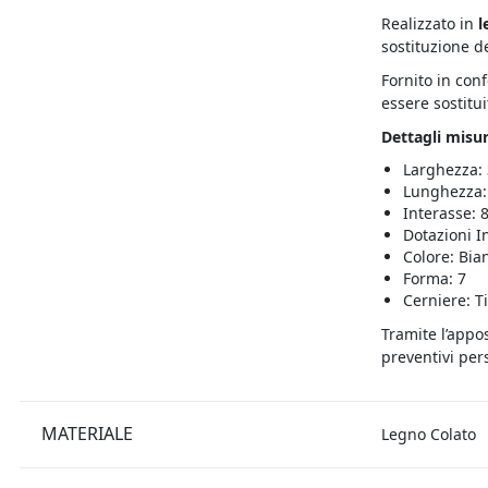
Realizzato in
l
sostituzione d
Fornito in con
essere sostitui
Dettagli misur
Larghezza:
Lunghezza:
Interasse: 
Dotazioni I
Colore: Bia
Forma: 7
Cerniere: T
Tramite l’appo
preventivi pers
MATERIALE
Legno Colato