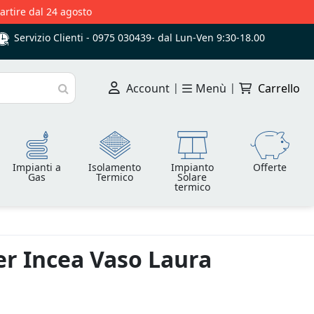
partire dal 24 agosto
Servizio Clienti -
0975 030439
-
dal Lun-Ven 9:30-18.00
Account
|
Menù
|
Carrello
Cerca
Impianti a
Isolamento
Impianto
Offerte
Gas
Termico
Solare
termico
er Incea Vaso Laura