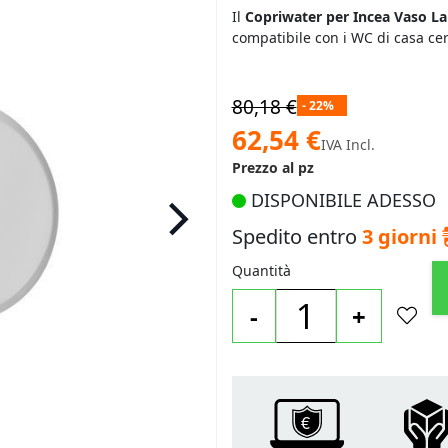
Il
Copriwater per Incea Vaso La
compatibile con i WC di casa ce
80,18 €
- 22%
Prezzo
62,54 €
IVA Incl.
speciale
Prezzo al pz
DISPONIBILE ADESSO
Spedito entro
3 giorni
Quantità
-
+