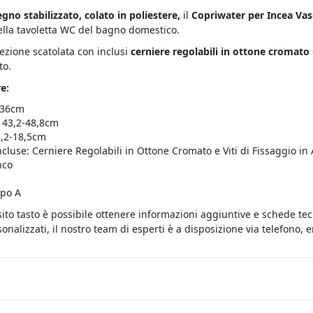
egno stabilizzato, colato in poliestere,
il
Copriwater per Incea Vas
ella tavoletta WC del bagno domestico.
fezione scatolata con inclusi
cerniere regolabili in ottone cromato
to.
e:
 36cm
 43,2-48,8cm
8,2-18,5cm
ncluse: Cerniere Regolabili in Ottone Cromato e Viti di Fissaggio in 
nco
ipo A
sito tasto è possibile ottenere informazioni aggiuntive e schede te
onalizzati, il nostro team di esperti è a disposizione via telefono,