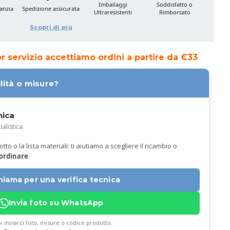
Imballaggi
Soddisfatto o
anzia
Spedizione assicurata
Ultraresistenti
Rimborsato
Scopri di più
ior servizio accettiamo ordini a partire da €33
lità o misure?
nica
ialistica
to o la lista materiali: ti aiutiamo a scegliere il ricambio o
 ordinare
.
hiama per una verifica tecnica
Invia foto su WhatsApp
i inviarci foto, misure o codice prodotto.