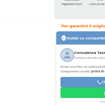
Pagamenti Sicuri
2 anni di Gar
Per garantirti il migl
Dubbi su compatibi
Consulenza Tec
Fornitura Idraulica Spec
Inviaci una foto, un codice prodot
componente corretto
prima di
C
Puo