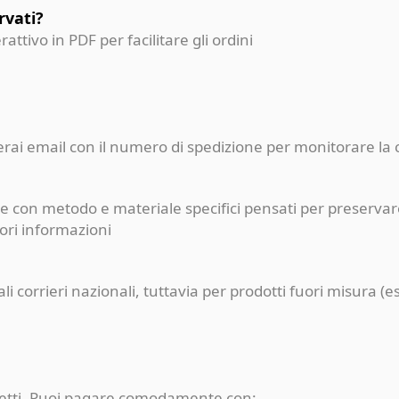
rvati?
erattivo in PDF per facilitare gli ordini
ceverai email con il numero di spedizione per monitorare l
e con metodo e materiale specifici pensati per preservare
iori informazioni
pali corrieri nazionali, tuttavia per prodotti fuori misur
rotetti. Puoi pagare comodamente con: