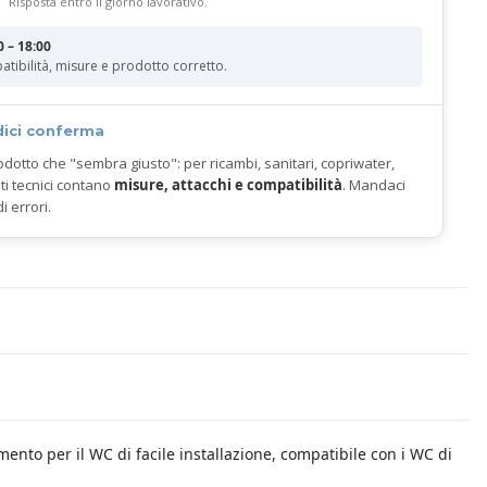
Risposta entro il giorno lavorativo.
0 – 18:00
atibilità, misure e prodotto corretto.
dici conferma
odotto che "sembra giusto": per ricambi, sanitari, copriwater,
ti tecnici contano
misure, attacchi e compatibilità
. Mandaci
di errori.
mento per il WC di facile installazione, compatibile con i WC di