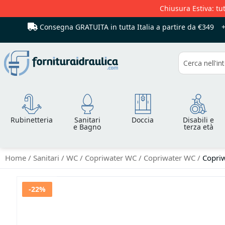
Chiusura Estiva: tut
Consegna GRATUITA in tutta Italia
a partire da €349
Cerca
Rubinetteria
Sanitari
Doccia
Disabili e
e Bagno
terza età
Home
Sanitari
WC
Copriwater WC
Copriwater WC
Copriw
Vai
-22%
alla
fine
della
galleria