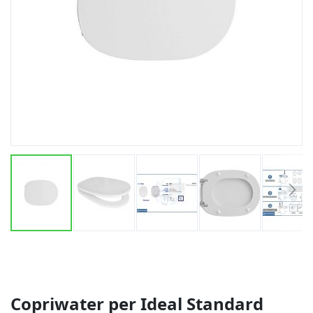
Vai
all'inizio
della
galleria
di
Copriwater per Ideal Standard
immagini