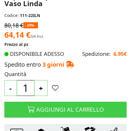
Vaso Linda
Codice:
111-22ILN
80,18 €
- 20%
Prezzo
64,14 €
IVA Incl.
speciale
Prezzo al pz
DISPONIBILE ADESSO
Spedizione:
6.95€
Spedito entro
3 giorni
Quantità
-
+
AGGIUNGI AL CARRELLO