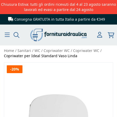
Chiusura Estiva: tutti gli ordini ricevuti dal 4 al 23 agosto saranno
lavorati ed evasi a partire dal 24 agosto
Consegna GRATUITA in tutta Italia
a partire da €349
Cerca
Home
Sanitari
WC
Copriwater WC
Copriwater WC
Copriwater per Ideal Standard Vaso Linda
Vai
-20%
alla
fine
della
galleria
di
immagini