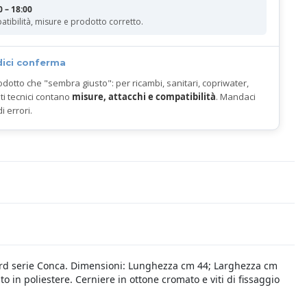
0 – 18:00
atibilità, misure e prodotto corretto.
dici conferma
odotto che "sembra giusto": per ricambi, sanitari, copriwater,
ti tecnici contano
misure, attacchi e compatibilità
. Mandaci
di errori.
dard serie Conca. Dimensioni: Lunghezza cm 44; Larghezza cm
to in poliestere. Cerniere in ottone cromato e viti di fissaggio