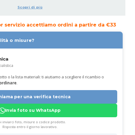
Scopri di più
ior servizio accettiamo ordini a partire da €33
lità o misure?
nica
ialistica
to o la lista materiali: ti aiutiamo a scegliere il ricambio o
 ordinare
.
hiama per una verifica tecnica
Invia foto su WhatsApp
i inviarci foto, misure o codice prodotto.
Risposta entro il giorno lavorativo.