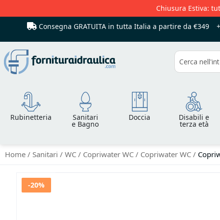
Chiusura Estiva: tut
Consegna GRATUITA in tutta Italia
a partire da €349
Cerca
Rubinetteria
Sanitari
Doccia
Disabili e
e Bagno
terza età
Home
Sanitari
WC
Copriwater WC
Copriwater WC
Copriw
Vai
-20%
alla
fine
della
galleria