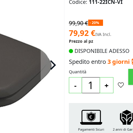
Codice:
111-22ICN-VI
99,90 €
- 20%
Prezzo
79,92 €
IVA Incl.
speciale
Prezzo al pz
DISPONIBILE ADESSO
Spedito entro
3 giorni
Quantità
-
+
Pagamenti Sicuri
2 anni di Gar