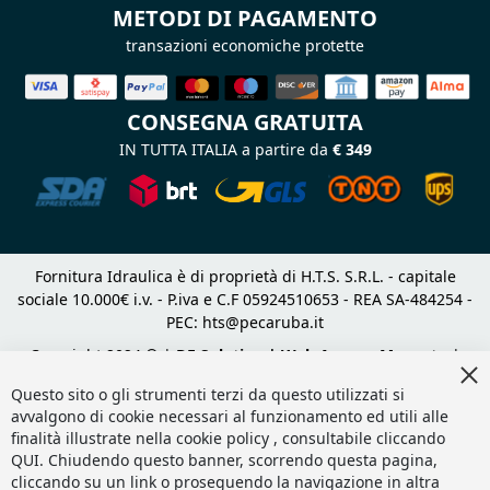
METODI DI PAGAMENTO
transazioni economiche protette
CONSEGNA GRATUITA
IN TUTTA ITALIA a partire da
€ 349
Fornitura Idraulica è di proprietà di H.T.S. S.R.L. - capitale
sociale 10.000€ i.v. - P.iva e C.F 05924510653 - REA SA-484254 -
PEC:
hts@pecaruba.it
Copyright 2024 © |
DF Solution | Web Agency Magento
|
Cl
Slashto Web Design
Co
Questo sito o gli strumenti terzi da questo utilizzati si
Ba
avvalgono di cookie necessari al funzionamento ed utili alle
finalità illustrate nella cookie policy , consultabile cliccando
QUI
. Chiudendo questo banner, scorrendo questa pagina,
cliccando su un link o proseguendo la navigazione in altra