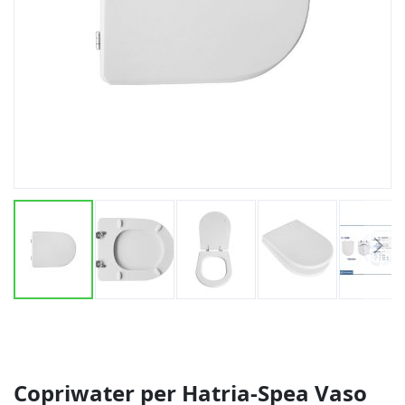
Vai
all'inizio
della
galleria
di
Copriwater per Hatria-Spea Vaso
immagini