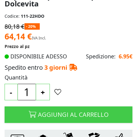
Dolcevita
Codice:
111-22HDO
80,18 €
- 20%
Prezzo
64,14 €
IVA Incl.
speciale
Prezzo al pz
DISPONIBILE ADESSO
Spedizione:
6.95€
Spedito entro
3 giorni
Quantità
-
+
AGGIUNGI AL CARRELLO