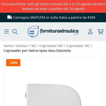
Chiusura Estiva: tutti gli ordini ricevuti dal 4 al 23 agosto saranno
lavorati ed evasi a partire dal 24 agosto
Consegna GRATUITA in tutta Italia
a partire da €349
Cerca
Home
Sanitari
WC
Copriwater WC
Copriwater WC
Copriwater per Hatria-Spea Vaso Dolcevita
Vai
-20%
alla
fine
della
galleria
di
immagini