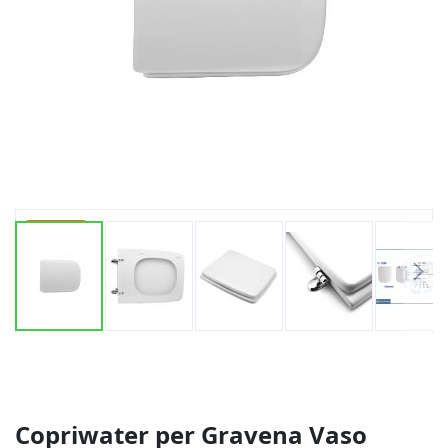
-22%
Vai
all'inizio
della
galleria
di
Copriwater per Gravena Vaso
immagini