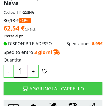
Nava
Codice:
111-22GNA
80,18 €
- 22%
Prezzo
62,54 €
IVA Incl.
speciale
Prezzo al pz
DISPONIBILE ADESSO
Spedizione:
6.95€
Spedito entro
3 giorni
Quantità
-
+
AGGIUNGI AL CARRELLO