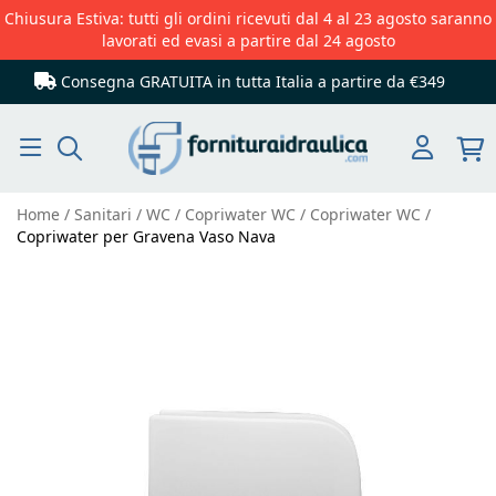
Chiusura Estiva: tutti gli ordini ricevuti dal 4 al 23 agosto saranno
lavorati ed evasi a partire dal 24 agosto
Consegna GRATUITA in tutta Italia
a partire da €349
Cerca
Home
Sanitari
WC
Copriwater WC
Copriwater WC
Copriwater per Gravena Vaso Nava
Vai
alla
fine
della
galleria
di
immagini