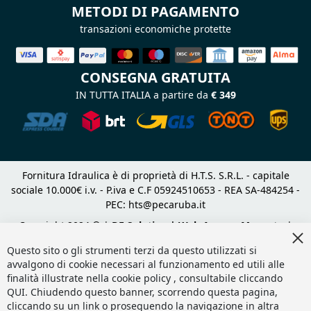
METODI DI PAGAMENTO
transazioni economiche protette
CONSEGNA GRATUITA
IN TUTTA ITALIA a partire da
€ 349
Fornitura Idraulica è di proprietà di H.T.S. S.R.L. - capitale
sociale 10.000€ i.v. - P.iva e C.F 05924510653 - REA SA-484254 -
PEC:
hts@pecaruba.it
Copyright 2024 © |
DF Solution | Web Agency Magento
|
Cl
Slashto Web Design
Co
Questo sito o gli strumenti terzi da questo utilizzati si
Ba
avvalgono di cookie necessari al funzionamento ed utili alle
finalità illustrate nella cookie policy , consultabile cliccando
QUI
. Chiudendo questo banner, scorrendo questa pagina,
cliccando su un link o proseguendo la navigazione in altra