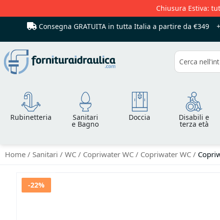
Chiusura Estiva: tut
Consegna GRATUITA in tutta Italia
a partire da €349
Cerca
Rubinetteria
Sanitari
Doccia
Disabili e
e Bagno
terza età
Home
Sanitari
WC
Copriwater WC
Copriwater WC
Copriw
Vai
-22%
alla
fine
della
galleria