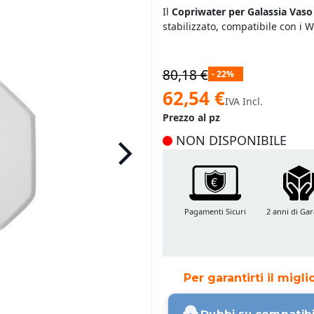
Il
Copriwater per Galassia Vaso 
stabilizzato, compatibile con i
80,18 €
- 22%
Prezzo
62,54 €
IVA Incl.
speciale
Prezzo al pz
NON DISPONIBILE
Pagamenti Sicuri
2 anni di Gar
Per garantirti il migl
Dubbi su compatibi