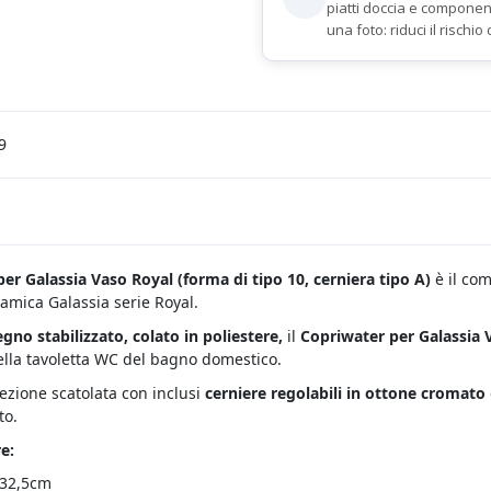
piatti doccia e componen
una foto: riduci il rischio 
9
er Galassia Vaso Royal (
forma di tipo 10, cerniera tipo A)
è il co
amica Galassia serie Royal.
egno stabilizzato, colato in poliestere,
il
Copriwater per Galassia
ella tavoletta WC del bagno domestico.
fezione scatolata con inclusi
cerniere regolabili in ottone cromato
to.
e:
 32,5cm