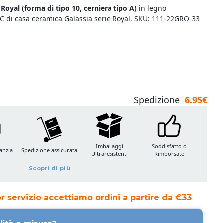
Royal (
forma di tipo 10, cerniera tipo A)
in legno
 WC di casa ceramica Galassia serie Royal. SKU: 111-22GRO-33
Spedizione
6.95€
Imballaggi
Soddisfatto o
anzia
Spedizione assicurata
Ultraresistenti
Rimborsato
Scopri di più
ior servizio accettiamo ordini a partire da €33
lità o misure?