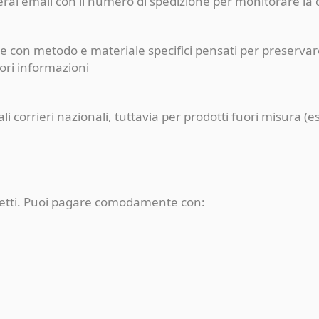
ceverai email con il numero di spedizione per monitorare l
e con metodo e materiale specifici pensati per preservare
iori informazioni
pali corrieri nazionali, tuttavia per prodotti fuori misur
rotetti. Puoi pagare comodamente con: