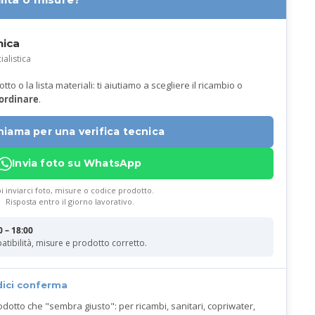
nica
ialistica
to o la lista materiali: ti aiutiamo a scegliere il ricambio o
 ordinare
.
hiama per una verifica tecnica
Invia foto su WhatsApp
i inviarci foto, misure o codice prodotto.
Risposta entro il giorno lavorativo.
0 – 18:00
atibilità, misure e prodotto corretto.
dici conferma
odotto che "sembra giusto": per ricambi, sanitari, copriwater,