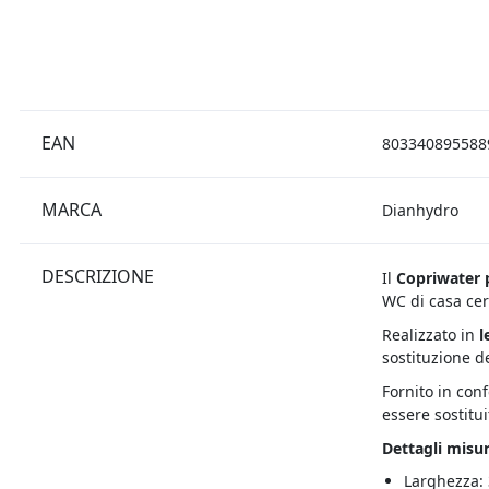
EAN
803340895588
MARCA
Dianhydro
DESCRIZIONE
Il
Copriwater p
WC di casa cer
Realizzato in
l
sostituzione d
Fornito in con
essere sostitui
Dettagli misur
Larghezza: