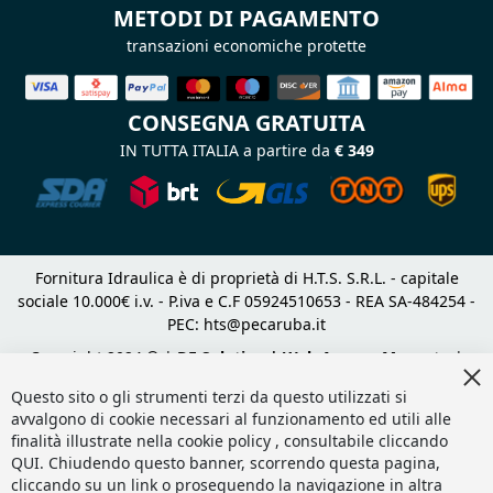
METODI DI PAGAMENTO
transazioni economiche protette
CONSEGNA GRATUITA
IN TUTTA ITALIA a partire da
€ 349
Fornitura Idraulica è di proprietà di H.T.S. S.R.L. - capitale
sociale 10.000€ i.v. - P.iva e C.F 05924510653 - REA SA-484254 -
PEC:
hts@pecaruba.it
Copyright 2024 © |
DF Solution | Web Agency Magento
|
Cl
Slashto Web Design
Co
Questo sito o gli strumenti terzi da questo utilizzati si
Ba
avvalgono di cookie necessari al funzionamento ed utili alle
finalità illustrate nella cookie policy , consultabile cliccando
QUI
. Chiudendo questo banner, scorrendo questa pagina,
cliccando su un link o proseguendo la navigazione in altra