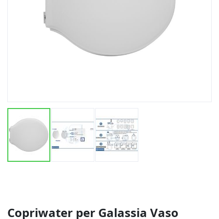
Vai
all'inizio
della
galleria
di
Copriwater per Galassia Vaso
immagini