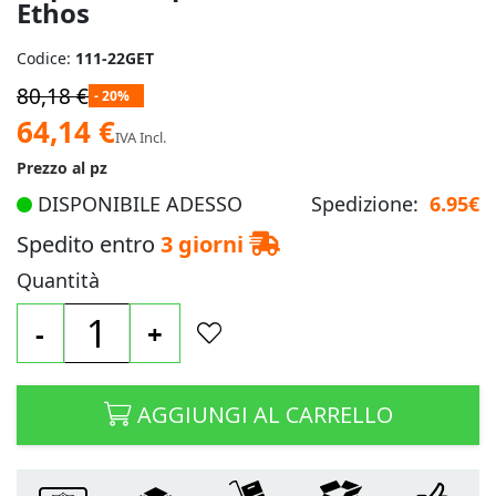
Ethos
Codice:
111-22GET
80,18 €
- 20%
Prezzo
64,14 €
IVA Incl.
speciale
Prezzo al pz
DISPONIBILE ADESSO
Spedizione:
6.95€
Spedito entro
3 giorni
Quantità
-
+
AGGIUNGI AL CARRELLO