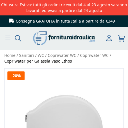
Chiusura Estiva: tutti gli ordini ricevuti dal 4 al 23 agosto saranno
lavorati ed evasi a partire dal 24 agosto
Consegna GRATUITA in tutta Italia
a partire da €349
Cerca
Home
Sanitari
WC
Copriwater WC
Copriwater WC
Copriwater per Galassia Vaso Ethos
Vai
-20%
alla
fine
della
galleria
di
immagini