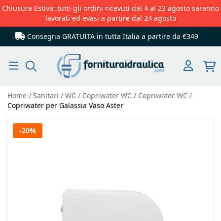
Chiusura Estiva: tutti gli ordini ricevuti dal 4 al 23 agosto saranno
lavorati ed evasi a partire dal 24 agosto
Consegna GRATUITA in tutta Italia
a partire da €349
Cerca
Home
Sanitari
WC
Copriwater WC
Copriwater WC
Copriwater per Galassia Vaso Aster
Vai
-20%
alla
fine
della
galleria
di
immagini