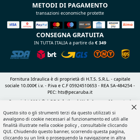
METODI DI PAGAMENTO
transazioni economiche protette
CONSEGNA GRATUITA
IN TUTTA ITALIA a partire da
€ 349
Fornitura Idraulica è di proprietà di H.T.S. S.R.L. - capitale
sociale 10.000€ i.v. - P.iva e C.F 05924510653 - REA SA-484254 -
PEC:
hts@pecaruba.it
Copyright 2024 © |
DF Solution | Web Agency Magento
|
Cl
Slashto Web Design
Co
Questo sito o gli strumenti terzi da questo utilizzati si
Ba
avvalgono di cookie necessari al funzionamento ed utili alle
finalità illustrate nella cookie policy , consultabile cliccando
QUI
. Chiudendo questo banner, scorrendo questa pagina,
cliccando su un link o proseguendo la navigazione in altra