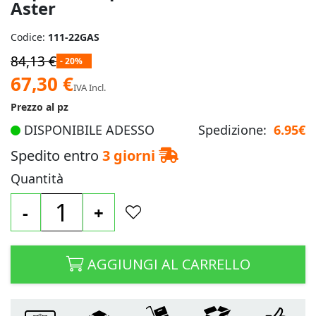
Aster
Codice:
111-22GAS
84,13 €
- 20%
Prezzo
67,30 €
IVA Incl.
speciale
Prezzo al pz
DISPONIBILE ADESSO
Spedizione:
6.95€
Spedito entro
3 giorni
Quantità
-
+
AGGIUNGI AL CARRELLO