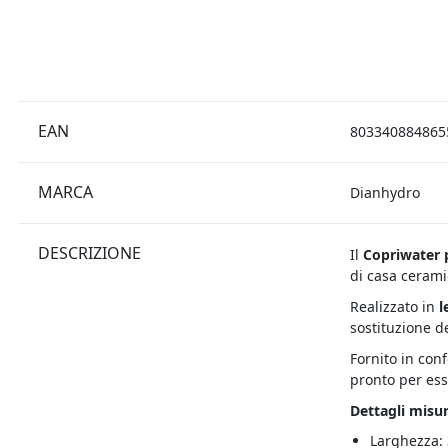
EAN
803340884865
MARCA
Dianhydro
DESCRIZIONE
Il
Copriwater p
di casa cerami
Realizzato in
l
sostituzione d
Fornito in con
pronto per ess
Dettagli misur
Larghezza: