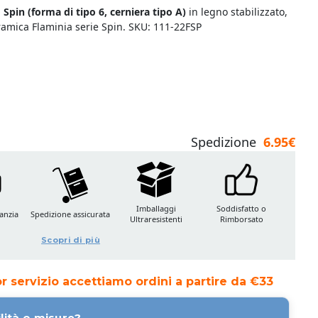
 Spin (
forma di tipo 6, cerniera tipo A)
in legno stabilizzato,
ramica Flaminia serie Spin. SKU: 111-22FSP
Spedizione
6.95€
Imballaggi
Soddisfatto o
anzia
Spedizione assicurata
Ultraresistenti
Rimborsato
Scopri di più
ior servizio accettiamo ordini a partire da €33
lità o misure?