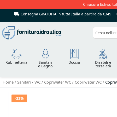
Chiusura Estiva: tut
Consegna GRATUITA in tutta Italia
a partire da €349
Cerca
Rubinetteria
Sanitari
Doccia
Disabili e
e Bagno
terza età
Home
Sanitari
WC
Copriwater WC
Copriwater WC
Copriw
Vai
-22%
alla
fine
della
galleria