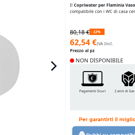
Il
Copriwater per Flaminia Vaso
compatibile con i WC di casa ce
80,18 €
- 22%
Prezzo
62,54 €
IVA Incl.
speciale
Prezzo al pz
NON DISPONIBILE
Pagamenti Sicuri
2 anni di Gar
Per garantirti il migl
Dubbi su compatibi