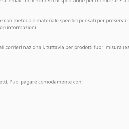
ceverai email con il numero di spedizione per monitorare l
e con metodo e materiale specifici pensati per preservare
iori informazioni
pali corrieri nazionali, tuttavia per prodotti fuori misur
rotetti. Puoi pagare comodamente con: