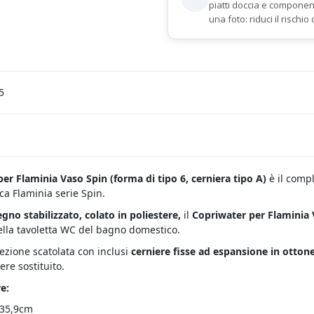
piatti doccia e componen
una foto: riduci il rischio 
5
er Flaminia Vaso Spin (
forma di tipo 6, cerniera tipo A)
è il comp
ca Flaminia serie Spin.
egno stabilizzato, colato in poliestere,
il
Copriwater per Flaminia 
ella tavoletta WC del bagno domestico.
fezione scatolata con inclusi
cerniere fisse ad espansione in otto
ere sostituito.
e:
 35,9cm