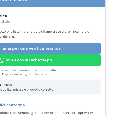
nica
ialistica
to o la lista materiali: ti aiutiamo a scegliere il ricambio o
 ordinare
.
hiama per una verifica tecnica
Invia foto su WhatsApp
i inviarci foto, misure o codice prodotto.
Risposta entro il giorno lavorativo.
0 – 18:00
atibilità, misure e prodotto corretto.
dici conferma
odotto che "sembra giusto": per ricambi, sanitari, copriwater,