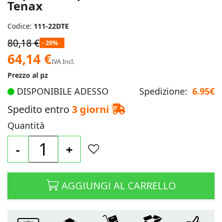
Tenax
Codice:
111-22DTE
80,18 €
- 20%
Prezzo
64,14 €
IVA Incl.
speciale
Prezzo al pz
DISPONIBILE ADESSO
Spedizione:
6.95€
Spedito entro
3 giorni
Quantità
-
+
AGGIUNGI AL CARRELLO