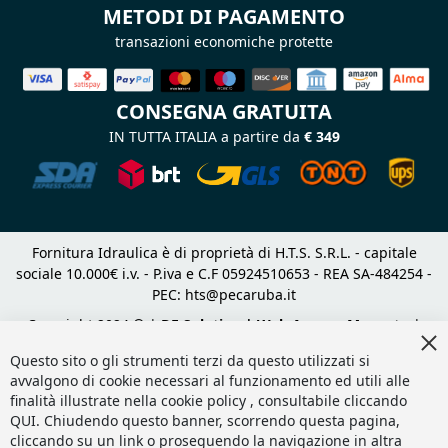
METODI DI PAGAMENTO
transazioni economiche protette
CONSEGNA GRATUITA
IN TUTTA ITALIA a partire da
€ 349
Fornitura Idraulica è di proprietà di H.T.S. S.R.L. - capitale
sociale 10.000€ i.v. - P.iva e C.F 05924510653 - REA SA-484254 -
PEC:
hts@pecaruba.it
Copyright 2024 © |
DF Solution | Web Agency Magento
|
Cl
Slashto Web Design
Co
Questo sito o gli strumenti terzi da questo utilizzati si
Ba
avvalgono di cookie necessari al funzionamento ed utili alle
finalità illustrate nella cookie policy , consultabile cliccando
QUI
. Chiudendo questo banner, scorrendo questa pagina,
cliccando su un link o proseguendo la navigazione in altra