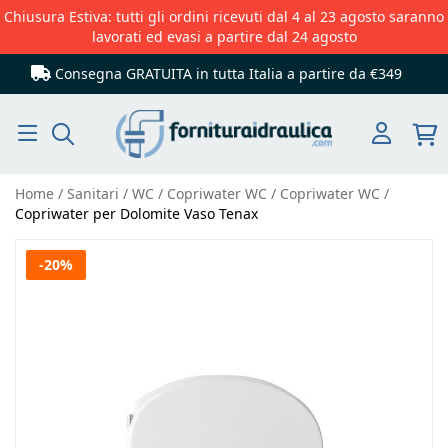
Chiusura Estiva: tutti gli ordini ricevuti dal 4 al 23 agosto saranno
lavorati ed evasi a partire dal 24 agosto
Consegna GRATUITA in tutta Italia
a partire da €349
Cerca
Home
Sanitari
WC
Copriwater WC
Copriwater WC
Copriwater per Dolomite Vaso Tenax
Vai
-20%
alla
fine
della
galleria
di
immagini