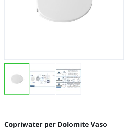
Vai
all'inizio
della
galleria
di
Copriwater per Dolomite Vaso
immagini