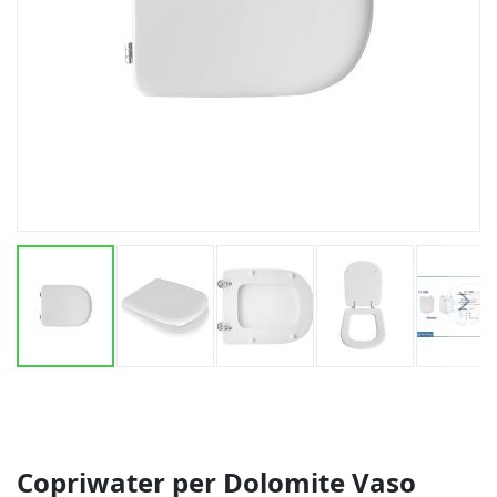
Vai
all'inizio
della
galleria
di
Copriwater per Dolomite Vaso
immagini