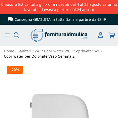
Chiusura Estiva: tutti gli ordini ricevuti dal 4 al 23 agosto saranno
lavorati ed evasi a partire dal 24 agosto
Consegna GRATUITA in tutta Italia
a partire da €349
Cerca
Home
Sanitari
WC
Copriwater WC
Copriwater WC
Copriwater per Dolomite Vaso Gemma 2
Vai
-20%
alla
fine
della
galleria
di
immagini