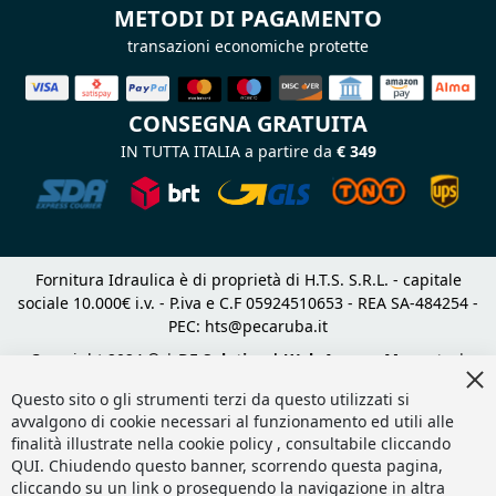
METODI DI PAGAMENTO
transazioni economiche protette
CONSEGNA GRATUITA
IN TUTTA ITALIA a partire da
€ 349
Fornitura Idraulica è di proprietà di H.T.S. S.R.L. - capitale
sociale 10.000€ i.v. - P.iva e C.F 05924510653 - REA SA-484254 -
PEC:
hts@pecaruba.it
Copyright 2024 © |
DF Solution | Web Agency Magento
|
Cl
Slashto Web Design
Co
Questo sito o gli strumenti terzi da questo utilizzati si
Ba
avvalgono di cookie necessari al funzionamento ed utili alle
finalità illustrate nella cookie policy , consultabile cliccando
QUI
. Chiudendo questo banner, scorrendo questa pagina,
cliccando su un link o proseguendo la navigazione in altra