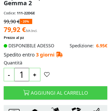
Gemma 2
Codice:
111-22DGE
99,90 €
- 20%
Prezzo
79,92 €
IVA Incl.
speciale
Prezzo al pz
DISPONIBILE ADESSO
Spedizione:
6.95€
Spedito entro
3 giorni
Quantità
-
+
AGGIUNGI AL CARRELLO