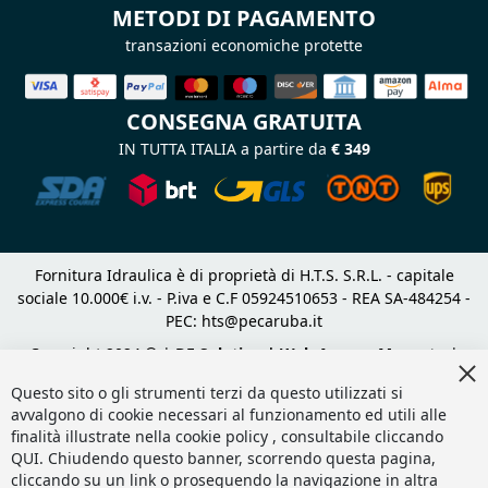
METODI DI PAGAMENTO
transazioni economiche protette
CONSEGNA GRATUITA
IN TUTTA ITALIA a partire da
€ 349
Fornitura Idraulica è di proprietà di H.T.S. S.R.L. - capitale
sociale 10.000€ i.v. - P.iva e C.F 05924510653 - REA SA-484254 -
PEC:
hts@pecaruba.it
Copyright 2024 © |
DF Solution | Web Agency Magento
|
Cl
Slashto Web Design
Co
Questo sito o gli strumenti terzi da questo utilizzati si
Ba
avvalgono di cookie necessari al funzionamento ed utili alle
finalità illustrate nella cookie policy , consultabile cliccando
QUI
. Chiudendo questo banner, scorrendo questa pagina,
cliccando su un link o proseguendo la navigazione in altra