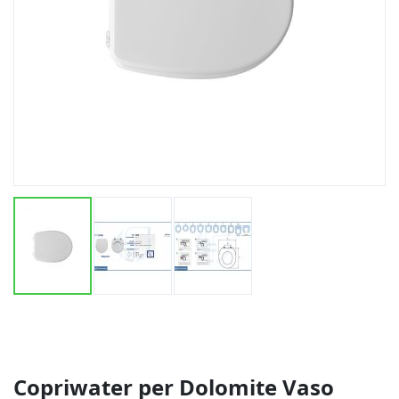
Vai
all'inizio
della
galleria
di
Copriwater per Dolomite Vaso
immagini