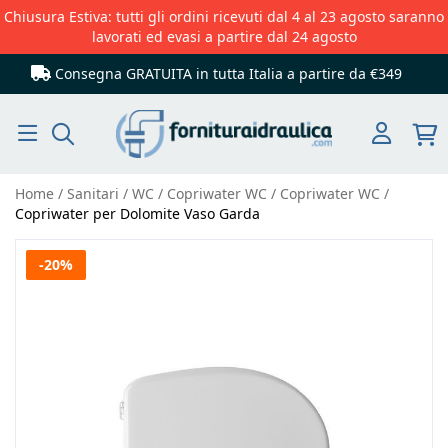
Chiusura Estiva: tutti gli ordini ricevuti dal 4 al 23 agosto saranno
lavorati ed evasi a partire dal 24 agosto
Consegna GRATUITA in tutta Italia
a partire da €349
Cerca
Home
Sanitari
WC
Copriwater WC
Copriwater WC
Copriwater per Dolomite Vaso Garda
Vai
-20%
alla
fine
della
galleria
di
immagini