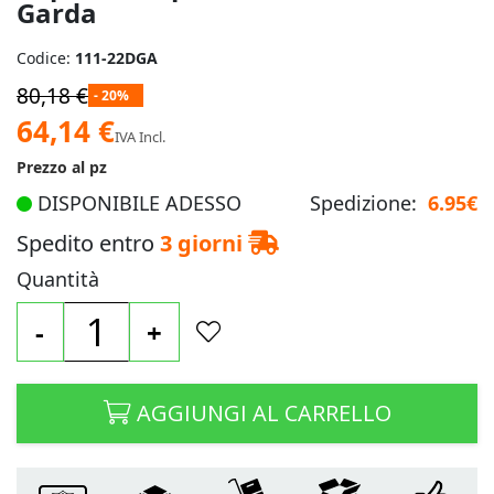
Garda
Codice:
111-22DGA
80,18 €
- 20%
Prezzo
64,14 €
IVA Incl.
speciale
Prezzo al pz
DISPONIBILE ADESSO
Spedizione:
6.95€
Spedito entro
3 giorni
Quantità
-
+
AGGIUNGI AL CARRELLO