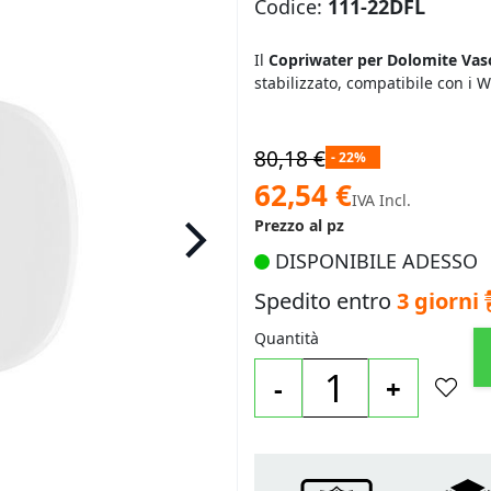
Codice:
111-22DFL
Il
Copriwater per Dolomite Vaso
stabilizzato, compatibile con i 
80,18 €
- 22%
Prezzo
62,54 €
IVA Incl.
speciale
Prezzo al pz
DISPONIBILE ADESSO
Spedito entro
3 giorni
Quantità
-
+