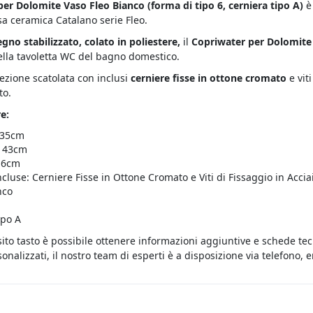
per Dolomite Vaso Fleo Bianco (
forma di tipo 6, cerniera tipo A)
è
sa ceramica Catalano serie Fleo.
egno stabilizzato, colato in poliestere,
il
Copriwater per Dolomite
ella tavoletta WC del bagno domestico.
fezione scatolata con inclusi
cerniere fisse in ottone cromato
e vit
to.
e:
 35cm
 43cm
 16cm
ncluse: Cerniere Fisse in Ottone Cromato e Viti di Fissaggio in Accia
nco
ipo A
sito tasto è possibile ottenere informazioni aggiuntive e schede te
onalizzati, il nostro team di esperti è a disposizione via telefono,