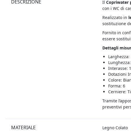
DESCRIZIONE
Il
Copriwater 
con i WC di ca
Realizzato in
l
sostituzione d
Fornito in con
essere sostitui
Dettagli misur
Larghezza:
Lunghezza:
Interasse:
Dotazioni I
Colore: Bia
Forma: 6
Cerniere: T
Tramite l’appo
preventivi pers
MATERIALE
Legno Colato