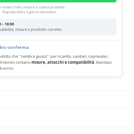
i inviarci foto, misure o codice prodotto.
Risposta entro il giorno lavorativo.
0 – 18:00
atibilità, misure e prodotto corretto.
dici conferma
odotto che "sembra giusto": per ricambi, sanitari, copriwater,
ti tecnici contano
misure, attacchi e compatibilità
. Mandaci
di errori.