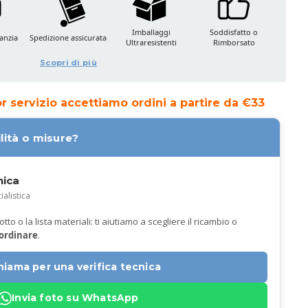
Imballaggi
Soddisfatto o
anzia
Spedizione assicurata
Ultraresistenti
Rimborsato
Scopri di più
ior servizio accettiamo ordini a partire da €33
lità o misure?
nica
ialistica
to o la lista materiali: ti aiutiamo a scegliere il ricambio o
 ordinare
.
hiama per una verifica tecnica
Invia foto su WhatsApp