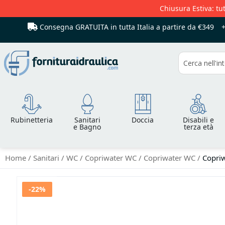
Chiusura Estiva: tut
Consegna GRATUITA in tutta Italia
a partire da €349
Cerca
Rubinetteria
Sanitari
Doccia
Disabili e
e Bagno
terza età
Home
Sanitari
WC
Copriwater WC
Copriwater WC
Copriw
Vai
-22%
alla
fine
della
galleria