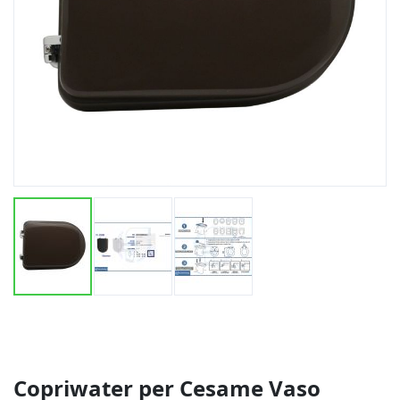
Vai
all'inizio
della
galleria
di
Copriwater per Cesame Vaso
immagini