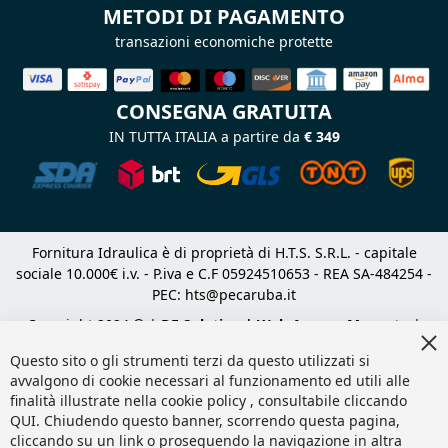
METODI DI PAGAMENTO
transazioni economiche protette
CONSEGNA GRATUITA
IN TUTTA ITALIA a partire da
€ 349
Fornitura Idraulica è di proprietà di H.T.S. S.R.L. - capitale
sociale 10.000€ i.v. - P.iva e C.F 05924510653 - REA SA-484254 -
PEC:
hts@pecaruba.it
Copyright 2024 © |
DF Solution | Web Agency Magento
|
Cl
Slashto Web Design
Co
Questo sito o gli strumenti terzi da questo utilizzati si
Ba
avvalgono di cookie necessari al funzionamento ed utili alle
finalità illustrate nella cookie policy , consultabile cliccando
QUI
. Chiudendo questo banner, scorrendo questa pagina,
cliccando su un link o proseguendo la navigazione in altra