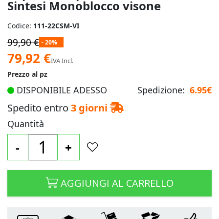
Sintesi Monoblocco visone
Codice:
111-22CSM-VI
99,90 €
- 20%
Prezzo
79,92 €
IVA Incl.
speciale
Prezzo al pz
DISPONIBILE ADESSO
Spedizione:
6.95€
Spedito entro
3 giorni
Quantità
-
+
AGGIUNGI AL CARRELLO