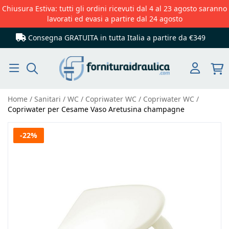
Chiusura Estiva: tutti gli ordini ricevuti dal 4 al 23 agosto saranno
lavorati ed evasi a partire dal 24 agosto
Consegna GRATUITA in tutta Italia
a partire da €349
Cerca
Home
Sanitari
WC
Copriwater WC
Copriwater WC
Copriwater per Cesame Vaso Aretusina champagne
Vai
-22%
alla
fine
della
galleria
di
immagini