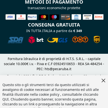
METODI DI PAGAMENTO
transazioni economiche protette
CONSEGNA GRATUITA
IN TUTTA ITALIA a partire da
€ 349
Fornitura Idraulica è di proprietà di H.T.S. S.R.L. - capitale
sociale 10.000€ i.v. - P.iva e C.F 05924510653 - REA SA-484254 -
PEC:
hts@pecaruba.it
Copyright 2024 © |
DF Solution | Web Agency Magento
|
Cl
Slashto Web Design
Co
Questo sito o gli strumenti terzi da questo utilizzati si
Ba
avvalgono di cookie necessari al funzionamento ed utili alle
finalità illustrate nella cookie policy , consultabile cliccando
QUI
. Chiudendo questo banner, scorrendo questa pagina,
cliccando su un link o proseguendo la navigazione in altra