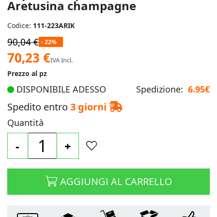
Aretusina champagne
Codice:
111-223ARIK
90,04 €
- 22%
Prezzo
70,23 €
IVA Incl.
speciale
Prezzo al pz
DISPONIBILE ADESSO
Spedizione:
6.95€
Spedito entro
3 giorni
Quantità
-
+
AGGIUNGI AL CARRELLO