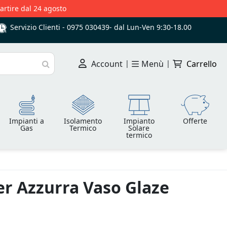
partire dal 24 agosto
Servizio Clienti -
0975 030439
-
dal Lun-Ven 9:30-18.00
Account
|
Menù
|
Carrello
Cerca
Impianti a
Isolamento
Impianto
Offerte
Gas
Termico
Solare
termico
er Azzurra Vaso Glaze