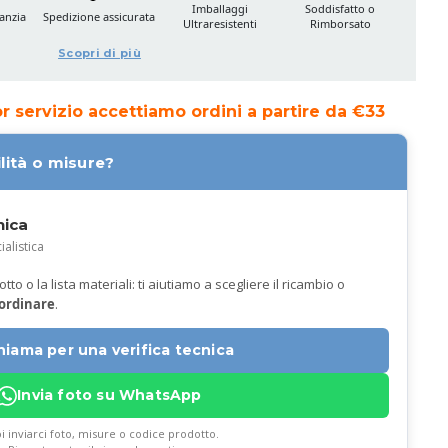
Imballaggi
Soddisfatto o
anzia
Spedizione assicurata
Ultraresistenti
Rimborsato
Scopri di più
ior servizio accettiamo ordini a partire da €33
lità o misure?
nica
ialistica
to o la lista materiali: ti aiutiamo a scegliere il ricambio o
 ordinare
.
hiama per una verifica tecnica
Invia foto su WhatsApp
i inviarci foto, misure o codice prodotto.