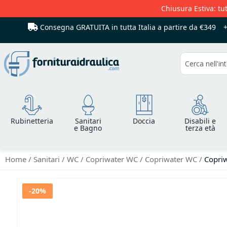
Chiusura Estiva: tut
Consegna GRATUITA in tutta Italia
a partire da €349
Cerca
Rubinetteria
Sanitari
Doccia
Disabili e
e Bagno
terza età
Home
Sanitari
WC
Copriwater WC
Copriwater WC
Copriw
Vai
-20%
alla
fine
della
galleria