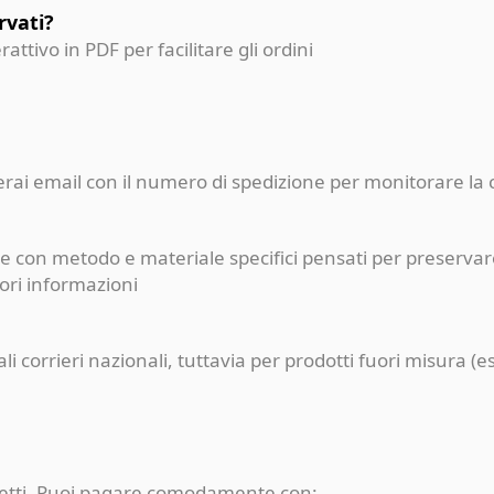
rvati?
erattivo in PDF per facilitare gli ordini
ceverai email con il numero di spedizione per monitorare l
e con metodo e materiale specifici pensati per preservare
iori informazioni
pali corrieri nazionali, tuttavia per prodotti fuori misur
rotetti. Puoi pagare comodamente con: