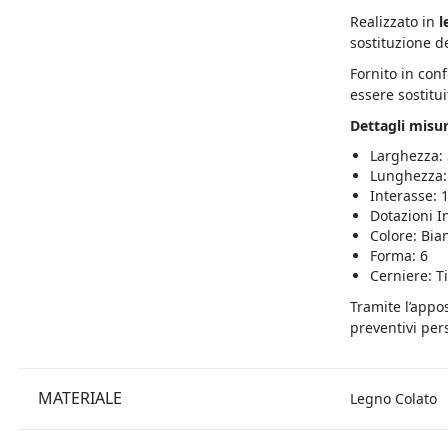
Realizzato in
l
sostituzione d
Fornito in con
essere sostitui
Dettagli misur
Larghezza:
Lunghezza:
Interasse:
Dotazioni I
Colore: Bia
Forma: 6
Cerniere: T
Tramite l’appo
preventivi pers
MATERIALE
Legno Colato