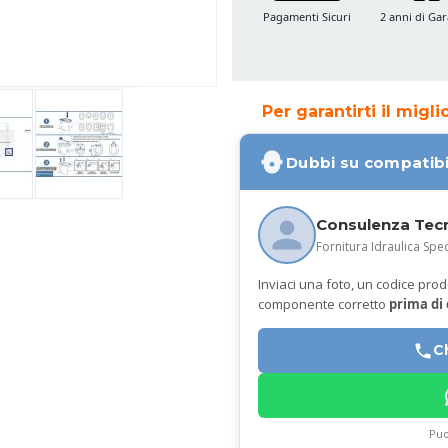
Pagamenti Sicuri
2 anni di Gar
Per garantirti il migl
Dubbi su compatibi
Consulenza Tec
Fornitura Idraulica Spec
Inviaci una foto, un codice prodot
componente corretto
prima di
C
Puo