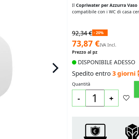
Il
Copriwater per Azzurra Vaso 
compatibile con i WC di casa ce
92,34 €
- 20%
Prezzo
73,87 €
IVA Incl.
speciale
Prezzo al pz
DISPONIBILE ADESSO
Spedito entro
3 giorni
Quantità
-
+