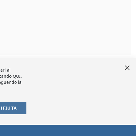
Clo
ari al
Coo
Bar
iccando
QUI
.
seguendo la
RIFIUTA