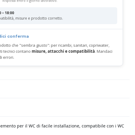
Risposta entro il giorno lavorativo.
0 – 18:00
atibilità, misure e prodotto corretto.
dici conferma
odotto che "sembra giusto": per ricambi, sanitari, copriwater,
ti tecnici contano
misure, attacchi e compatibilità
. Mandaci
di errori.
lemento per il WC di facile installazione, compatibile con i WC