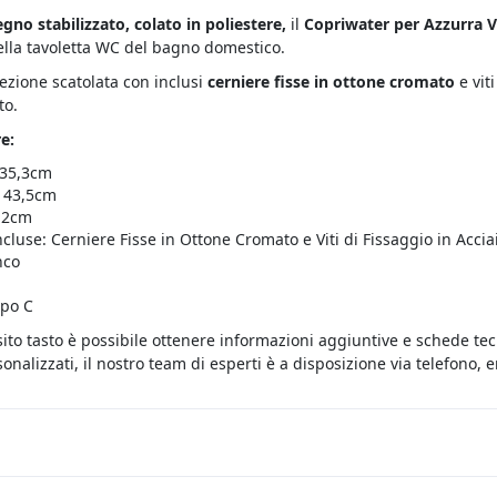
egno stabilizzato, colato in poliestere,
il
Copriwater per Azzurra V
ella tavoletta WC del bagno domestico.
fezione scatolata con inclusi
cerniere fisse in ottone cromato
e vit
to.
e:
 35,3cm
 43,5cm
 12cm
ncluse: Cerniere Fisse in Ottone Cromato e Viti di Fissaggio in Accia
nco
ipo C
sito tasto è possibile ottenere informazioni aggiuntive e schede te
onalizzati, il nostro team di esperti è a disposizione via telefono,