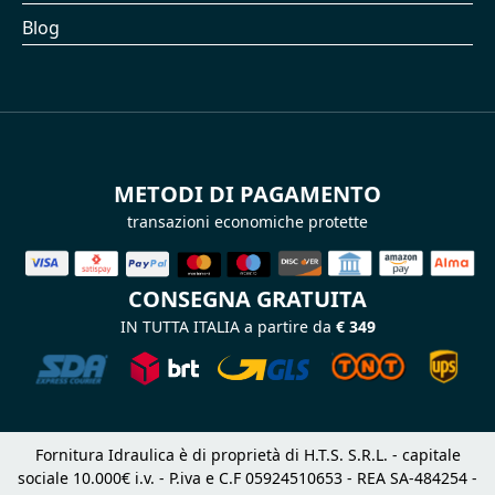
Blog
METODI DI PAGAMENTO
transazioni economiche protette
CONSEGNA GRATUITA
IN TUTTA ITALIA a partire da
€ 349
Fornitura Idraulica è di proprietà di H.T.S. S.R.L. - capitale
sociale 10.000€ i.v. - P.iva e C.F 05924510653 - REA SA-484254 -