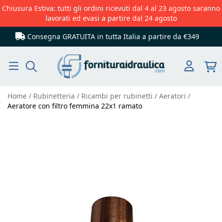
Chiusura Estiva: tutti gli ordini ricevuti dal 4 al 23 agosto saranno
lavorati ed evasi a partire dal 24 agosto
Consegna GRATUITA in tutta Italia
a partire da €349
Cerca
Home
Rubinetteria
Ricambi per rubinetti
Aeratori
Aeratore con filtro femmina 22x1 ramato
Vai
alla
fine
della
galleria
di
immagini