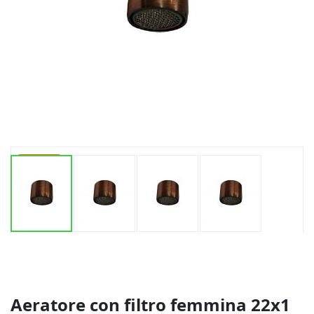
-20%
Vai
all'inizio
della
galleria
di
Aeratore con filtro femmina 22x1
immagini