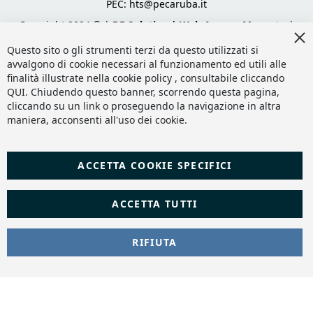
PEC:
hts@pecaruba.it
Copyright 2024 © |
DF Solution | Web Agency Magento
|
Cl
Slashto Web Design
Co
Questo sito o gli strumenti terzi da questo utilizzati si
Ba
avvalgono di cookie necessari al funzionamento ed utili alle
finalità illustrate nella cookie policy , consultabile cliccando
QUI
. Chiudendo questo banner, scorrendo questa pagina,
cliccando su un link o proseguendo la navigazione in altra
maniera, acconsenti all'uso dei cookie.
ACCETTA COOKIE SPECIFICI
ACCETTA TUTTI
RIFIUTA