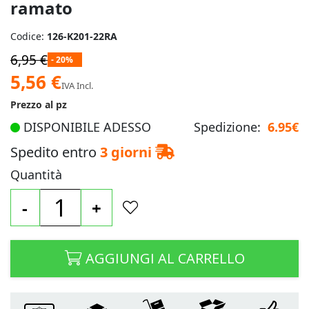
ramato
Codice:
126-K201-22RA
6,95 €
- 20%
Prezzo
5,56 €
IVA Incl.
speciale
Prezzo al pz
DISPONIBILE ADESSO
Spedizione:
6.95€
Spedito entro
3 giorni
Quantità
-
+
AGGIUNGI AL CARRELLO