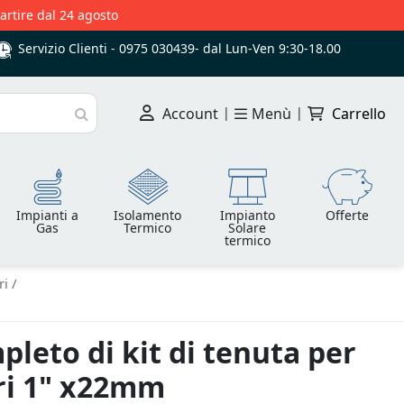
partire dal 24 agosto
Servizio Clienti -
0975 030439
-
dal Lun-Ven 9:30-18.00
Account
|
Menù
|
Carrello
Cerca
Impianti a
Isolamento
Impianto
Offerte
Gas
Termico
Solare
termico
ri
pleto di kit di tenuta per
ri 1" x22mm