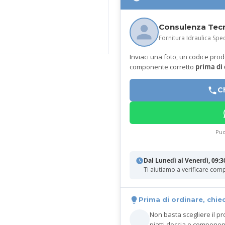
Consulenza Tec
Fornitura Idraulica Spec
Inviaci una foto, un codice prodot
componente corretto
prima di
C
Puo
Dal Lunedì al Venerdì, 09:3
Ti aiutiamo a verificare comp
Prima di ordinare, chie
Non basta scegliere il pr
piatti doccia e componen