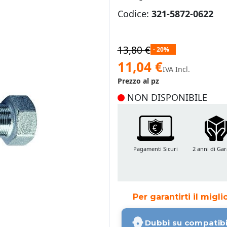
Codice:
321-5872-0622
13,80 €
- 20%
Prezzo
11,04 €
IVA Incl.
speciale
Prezzo al pz
NON DISPONIBILE
Pagamenti Sicuri
2 anni di Gar
Per garantirti il migl
Dubbi su compatibi