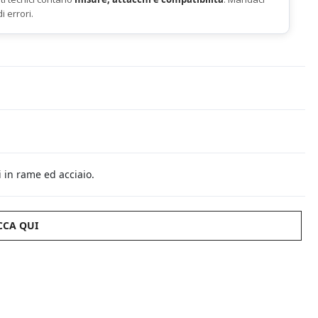
di errori.
 in rame ed acciaio.
CCA QUI