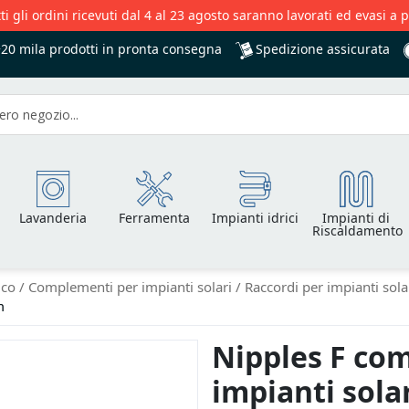
ti gli ordini ricevuti dal 4 al 23 agosto saranno lavorati ed evasi a 
Spedizione assicurata
+20 mila
prodotti in pronta consegna
Lavanderia
Ferramenta
Impianti idrici
Impianti di
Riscaldamento
ico
Complementi per impianti solari
Raccordi per impianti sola
m
Nipples F com
impianti sola