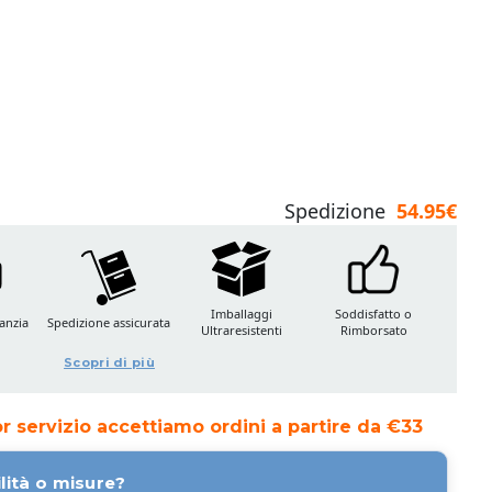
Spedizione
54.95€
Imballaggi
Soddisfatto o
anzia
Spedizione assicurata
Ultraresistenti
Rimborsato
Scopri di più
ior servizio accettiamo ordini a partire da €33
lità o misure?