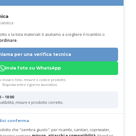
nica
ialistica
to o la lista materiali: ti aiutiamo a scegliere il ricambio o
 ordinare
.
hiama per una verifica tecnica
Invia foto su WhatsApp
i inviarci foto, misure o codice prodotto.
Risposta entro il giorno lavorativo.
0 – 18:00
atibilità, misure e prodotto corretto.
dici conferma
odotto che "sembra giusto": per ricambi, sanitari, copriwater,
ti tecnici contano
misure, attacchi e compatibilità
. Mandaci