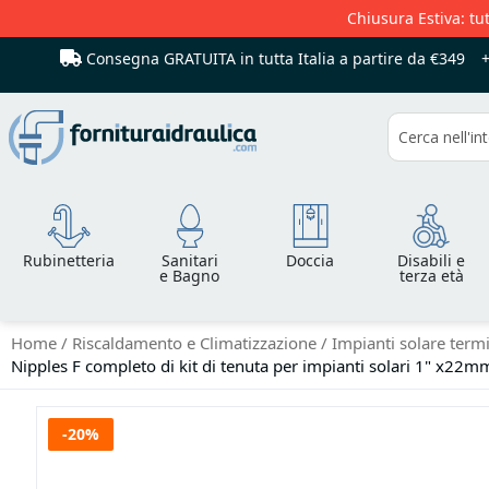
Chiusura Estiva: tut
Consegna GRATUITA in tutta Italia
a partire da €349
Cerca
Rubinetteria
Sanitari
Doccia
Disabili e
e Bagno
terza età
Home
Riscaldamento e Climatizzazione
Impianti solare term
Nipples F completo di kit di tenuta per impianti solari 1" x22m
Vai
-20%
alla
fine
della