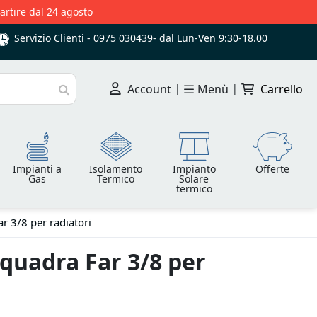
partire dal 24 agosto
Servizio Clienti -
0975 030439
-
dal Lun-Ven 9:30-18.00
Account
|
Menù
|
Carrello
Cerca
Impianti a
Isolamento
Impianto
Offerte
Gas
Termico
Solare
termico
r 3/8 per radiatori
quadra Far 3/8 per