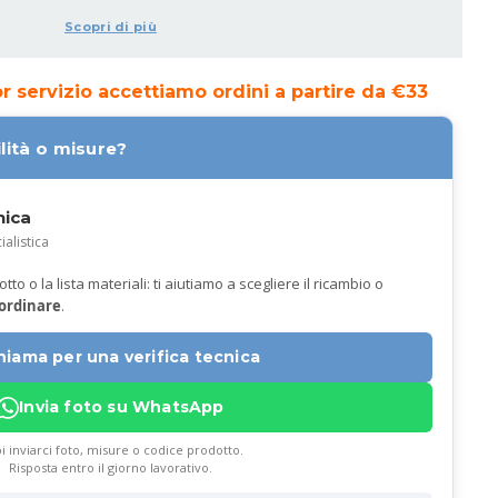
Scopri di più
ior servizio accettiamo ordini a partire da €33
lità o misure?
nica
ialistica
to o la lista materiali: ti aiutiamo a scegliere il ricambio o
 ordinare
.
hiama per una verifica tecnica
Invia foto su WhatsApp
i inviarci foto, misure o codice prodotto.
Risposta entro il giorno lavorativo.