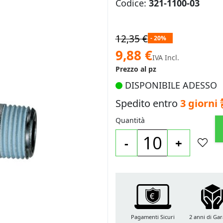
Codice:
321-1100-03
12,35 €
- 20%
Prezzo
9,88 €
IVA Incl.
speciale
Prezzo al pz
DISPONIBILE ADESSO
Spedito entro
3 giorni
Quantità
-
+
Pagamenti Sicuri
2 anni di Gar