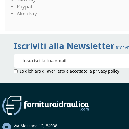
Paypal
AlmaPay
Iscriviti alla Newsletter
RICEVE
Iscriviti
alla
nostra
Io dichiaro di aver letto e accettato la
privacy policy
Newsletter:
Via Mezzana 12, 84038