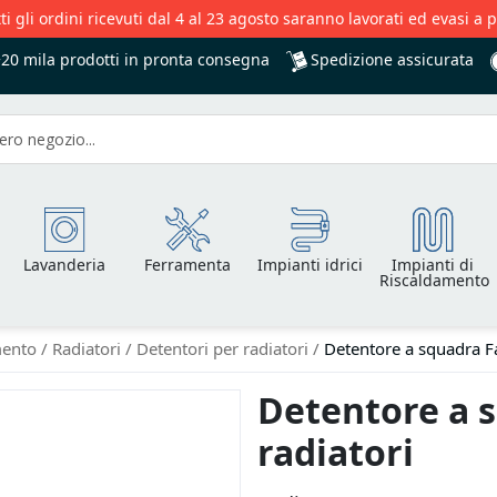
ti gli ordini ricevuti dal 4 al 23 agosto saranno lavorati ed evasi a 
Spedizione assicurata
+20 mila
prodotti in pronta consegna
Lavanderia
Ferramenta
Impianti idrici
Impianti di
Riscaldamento
amento
Radiatori
Detentori per radiatori
Detentore a squadra Fa
Detentore a s
radiatori