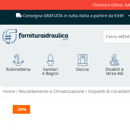
Chiusura Estiva: tut
Consegna GRATUITA in tutta Italia
a partire da €349
Cerca
Rubinetteria
Sanitari
Doccia
Disabili e
e Bagno
terza età
Home
Riscaldamento e Climatizzazione
Impianti di riscald
Vai
-20%
alla
fine
della
galleria