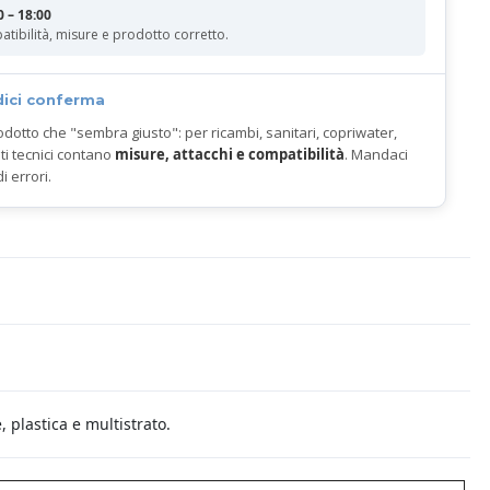
0 – 18:00
atibilità, misure e prodotto corretto.
dici conferma
odotto che "sembra giusto": per ricambi, sanitari, copriwater,
ti tecnici contano
misure, attacchi e compatibilità
. Mandaci
di errori.
 plastica e multistrato.