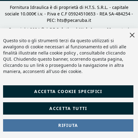
Fornitura Idraulica è di proprietà di H.T.S. S.R.L. - capitale
sociale 10.000€ i.v. - P.iva e C.F 05924510653 - REA SA-484254 -
PEC:
hts@pecaruba.it
Copyright 2024 © |
DF Solution | Web Agency Magento
|
Cl
Slashto Web Design
Co
Questo sito o gli strumenti terzi da questo utilizzati si
Ba
avvalgono di cookie necessari al funzionamento ed utili alle
finalità illustrate nella cookie policy , consultabile cliccando
QUI
. Chiudendo questo banner, scorrendo questa pagina,
cliccando su un link o proseguendo la navigazione in altra
maniera, acconsenti all'uso dei cookie.
ACCETTA COOKIE SPECIFICI
ACCETTA TUTTI
RIFIUTA