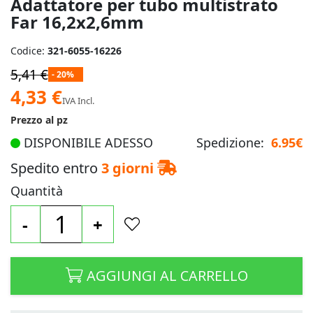
Adattatore per tubo multistrato
Far 16,2x2,6mm
Codice:
321-6055-16226
5,41 €
- 20%
Prezzo
4,33 €
IVA Incl.
speciale
Prezzo al pz
DISPONIBILE ADESSO
Spedizione:
6.95€
Spedito entro
3 giorni
Quantità
-
+
AGGIUNGI AL CARRELLO