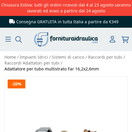
Chiusura Estiva: tutti gli ordini ricevuti dal 4 al 23 agosto saranno
lavorati ed evasi a partire dal 24 agosto
Consegna GRATUITA in tutta Italia
a partire da €349
Cerca
Home
Impianti Idrici
Sistemi di carico
Raccordi per tubi
Raccordi Adattatori per tubi
Adattatore per tubo multistrato Far 16,2x2,6mm
Vai
-20%
alla
fine
della
galleria
di
immagini