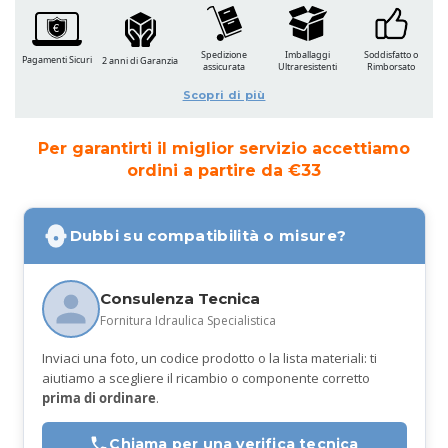
Spedizione
Imballaggi
Soddisfatto o
Pagamenti Sicuri
2 anni di Garanzia
assicurata
Ultraresistenti
Rimborsato
Scopri di più
Per garantirti il miglior servizio accettiamo
ordini a partire da €33
Dubbi su compatibilità o misure?
Consulenza Tecnica
Fornitura Idraulica Specialistica
Inviaci una foto, un codice prodotto o la lista materiali: ti
aiutiamo a scegliere il ricambio o componente corretto
prima di ordinare
.
Chiama per una verifica tecnica