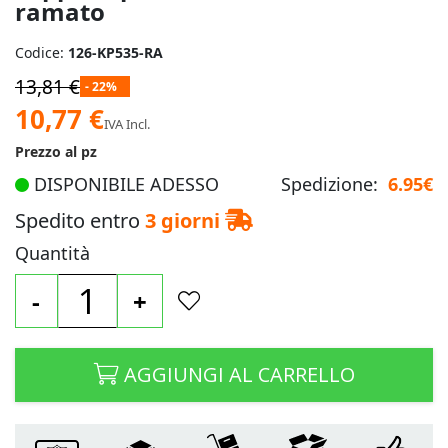
ramato
Codice:
126-KP535-RA
13,81 €
- 22%
Prezzo
10,77 €
IVA Incl.
speciale
Prezzo al pz
DISPONIBILE ADESSO
Spedizione:
6.95€
Spedito entro
3 giorni
Quantità
-
+
AGGIUNGI AL CARRELLO