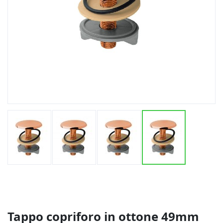
Vai
all'inizio
della
galleria
di
Tappo copriforo in ottone 49mm
immagini