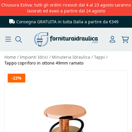
Chiusura Estiva: tutti gli ordini ricevuti dal 4 al 23 agosto saranno
lavorati ed evasi a partire dal 24 agosto
Consegna GRATUITA in tutta Italia
a partire da €349
Cerca
Home
Impianti Idrici
Minuteria Idraulica
Tappi
Tappo copriforo in ottone 49mm ramato
Vai
-22%
alla
fine
della
galleria
di
immagini