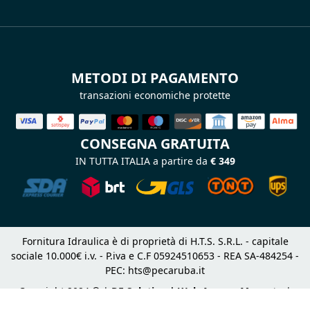
METODI DI PAGAMENTO
transazioni economiche protette
CONSEGNA GRATUITA
IN TUTTA ITALIA a partire da
€ 349
Fornitura Idraulica è di proprietà di H.T.S. S.R.L. - capitale
sociale 10.000€ i.v. - P.iva e C.F 05924510653 - REA SA-484254 -
PEC:
hts@pecaruba.it
Copyright 2024 © |
DF Solution | Web Agency Magento
|
Slashto Web Design