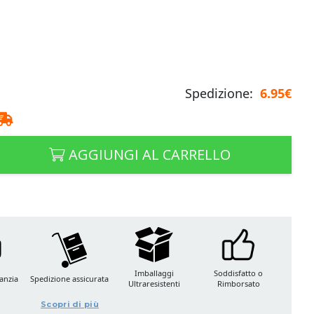
Spedizione:
6.95€
AGGIUNGI AL CARRELLO
Imballaggi
Soddisfatto o
anzia
Spedizione assicurata
Ultraresistenti
Rimborsato
Scopri di più