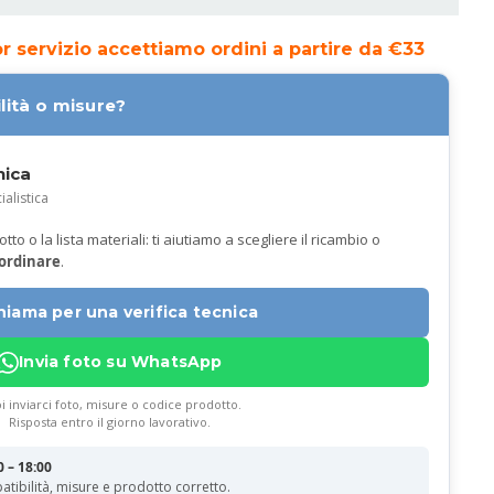
ior servizio accettiamo ordini a partire da €33
lità o misure?
nica
ialistica
to o la lista materiali: ti aiutiamo a scegliere il ricambio o
 ordinare
.
hiama per una verifica tecnica
Invia foto su WhatsApp
i inviarci foto, misure o codice prodotto.
Risposta entro il giorno lavorativo.
0 – 18:00
atibilità, misure e prodotto corretto.