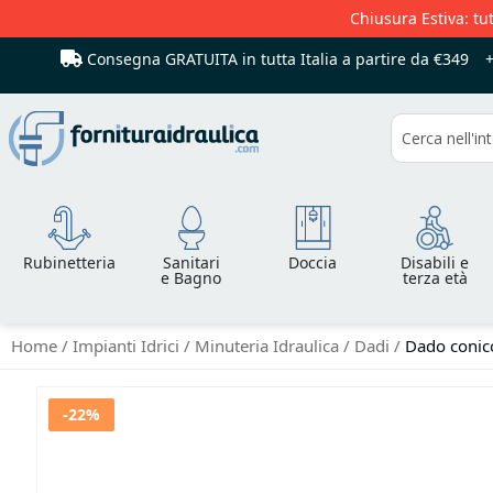
Chiusura Estiva: tut
Consegna GRATUITA in tutta Italia
a partire da €349
Cerca
Rubinetteria
Sanitari
Doccia
Disabili e
e Bagno
terza età
Home
Impianti Idrici
Minuteria Idraulica
Dadi
Dado conic
Vai
-22%
alla
fine
della
galleria