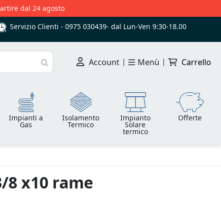
partire dal 24 agosto
Servizio Clienti -
0975 030439
-
dal Lun-Ven 9:30-18.00
Account
|
Menù
|
Carrello
Cerca
Impianti a
Isolamento
Impianto
Offerte
Gas
Termico
Solare
termico
3/8 x10 rame