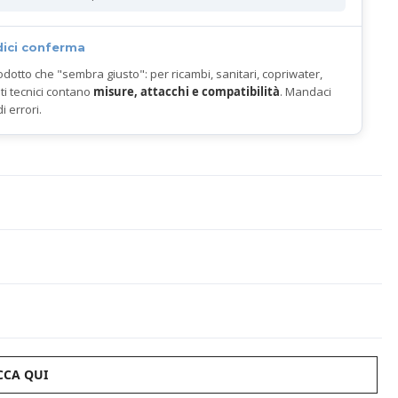
dici conferma
odotto che "sembra giusto": per ricambi, sanitari, copriwater,
ti tecnici contano
misure, attacchi e compatibilità
. Mandaci
di errori.
CCA QUI