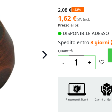
2,08 €
- 22%
Prezzo
1,62 €
IVA Incl.
speciale
Prezzo al pz
DISPONIBILE ADESSO
Spedito entro
3 giorni
Quantità
-
+
Pagamenti Sicuri
2 anni di Gar