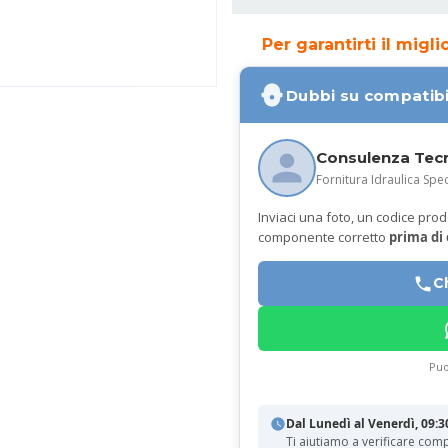
Per garantirti il migl
Dubbi su compatibi
Consulenza Tec
Fornitura Idraulica Spec
Inviaci una foto, un codice prodot
componente corretto
prima di
C
Puo
Dal Lunedì al Venerdì, 09:3
Ti aiutiamo a verificare comp