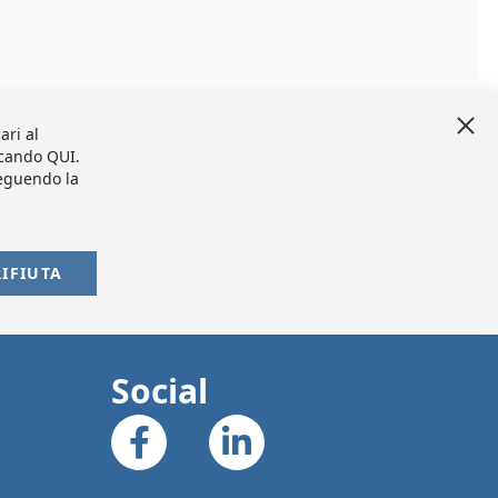
Clo
ari al
Coo
Bar
iccando
QUI
.
seguendo la
RIFIUTA
Social