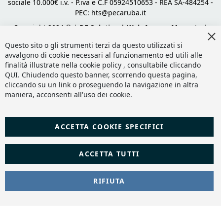
sociale 10.000€ i.v. - P.iva e C.F 05924510653 - REA SA-484254 -
PEC:
hts@pecaruba.it
Copyright 2024 © |
DF Solution | Web Agency Magento
|
Cl
Slashto Web Design
Co
Questo sito o gli strumenti terzi da questo utilizzati si
Ba
avvalgono di cookie necessari al funzionamento ed utili alle
finalità illustrate nella cookie policy , consultabile cliccando
QUI
. Chiudendo questo banner, scorrendo questa pagina,
cliccando su un link o proseguendo la navigazione in altra
maniera, acconsenti all'uso dei cookie.
ACCETTA COOKIE SPECIFICI
ACCETTA TUTTI
RIFIUTA