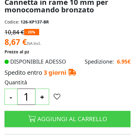
Cannetta in rame 10 mm per
immagini
monocomando bronzato
Codice:
126-KP137-BR
10,84 €
- 20%
Prezzo
8,67 €
IVA Incl.
speciale
Prezzo al pz
DISPONIBILE ADESSO
Spedizione:
6.95€
Spedito entro
3 giorni
Quantità
-
+
AGGIUNGI AL CARRELLO