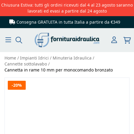
Chiusura Estiva: tutti gli ordini ricevuti dal 4 al 23 agosto saranno
lavorati ed evasi a partire dal 24 agosto
Consegna GRATUITA in tutta Italia
a partire da €349
Cerca
Home
Impianti Idrici
Minuteria Idraulica
Cannette sottolavabo
Cannetta in rame 10 mm per monocomando bronzato
Vai
-20%
alla
fine
della
galleria
di
immagini