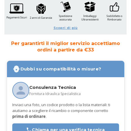
Spedizione
Imballaggi
Soddisfatto o
Pagamenti Sicuri
2 anni di Garanzia
assicurata
Ultraresistenti
Rimborsato
Scopri di più
Per garantirti il miglior servizio accettiamo
ordini a partire da €33
Dubbi su compatibilità o misure?
Consulenza Tecnica
Fornitura Idraulica Specialistica
Inviaci una foto, un codice prodotto o la lista materiali: ti
aiutiamo a scegliere il ricambio o componente corretto
prima di ordinare
.
Chiama per una verifica tecnica