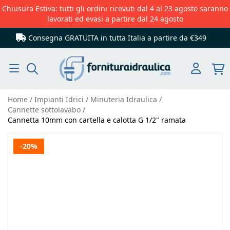
Chiusura Estiva: tutti gli ordini ricevuti dal 4 al 23 agosto saranno
lavorati ed evasi a partire dal 24 agosto
Consegna GRATUITA in tutta Italia
a partire da €349
Cerca
Home
Impianti Idrici
Minuteria Idraulica
Cannette sottolavabo
Cannetta 10mm con cartella e calotta G 1/2" ramata
Vai
-20%
alla
fine
della
galleria
di
immagini