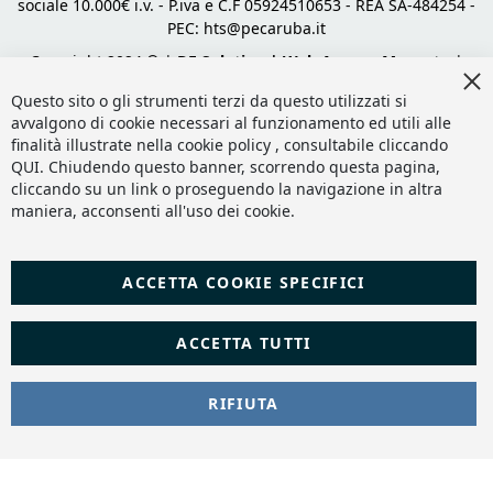
sociale 10.000€ i.v. - P.iva e C.F 05924510653 - REA SA-484254 -
PEC:
hts@pecaruba.it
Copyright 2024 © |
DF Solution | Web Agency Magento
|
Cl
Slashto Web Design
Co
Questo sito o gli strumenti terzi da questo utilizzati si
Ba
avvalgono di cookie necessari al funzionamento ed utili alle
finalità illustrate nella cookie policy , consultabile cliccando
QUI
. Chiudendo questo banner, scorrendo questa pagina,
cliccando su un link o proseguendo la navigazione in altra
maniera, acconsenti all'uso dei cookie.
ACCETTA COOKIE SPECIFICI
ACCETTA TUTTI
RIFIUTA