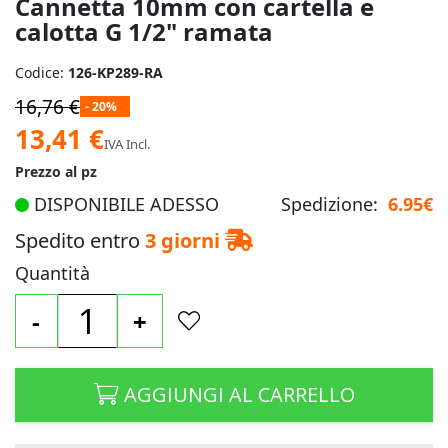
Cannetta 10mm con cartella e
immagini
calotta G 1/2" ramata
Codice:
126-KP289-RA
16,76 €
- 20%
Prezzo
13,41 €
IVA Incl.
speciale
Prezzo al pz
DISPONIBILE ADESSO
Spedizione:
6.95€
Spedito entro
3 giorni
Quantità
-
+
AGGIUNGI AL CARRELLO