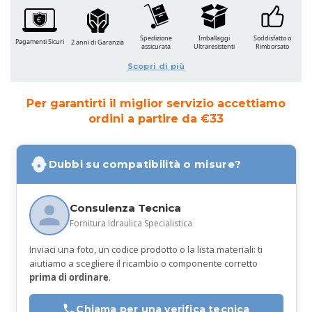
Spedizione
Imballaggi
Soddisfatto o
Pagamenti Sicuri
2 anni di Garanzia
assicurata
Ultraresistenti
Rimborsato
Scopri di più
Per garantirti il miglior servizio accettiamo
ordini a partire da €33
Dubbi su compatibilità o misure?
Consulenza Tecnica
Fornitura Idraulica Specialistica
Inviaci una foto, un codice prodotto o la lista materiali: ti
aiutiamo a scegliere il ricambio o componente corretto
prima di ordinare
.
Chiama per una verifica tecnica