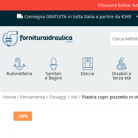
Chiusura Estiva: tut
Consegna GRATUITA in tutta Italia
a partire da €349
Cerca
Rubinetteria
Sanitari
Doccia
Disabili e
e Bagno
terza età
Home
Ferramenta
Fissaggi
Viti
Piastra copri pozzetto in
Vai
-20%
alla
fine
della
galleria