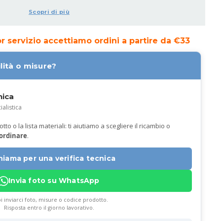
Scopri di più
ior servizio accettiamo ordini a partire da €33
lità o misure?
nica
ialistica
to o la lista materiali: ti aiutiamo a scegliere il ricambio o
 ordinare
.
hiama per una verifica tecnica
Invia foto su WhatsApp
i inviarci foto, misure o codice prodotto.
Risposta entro il giorno lavorativo.