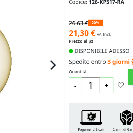
Codice:
126-KP517-RA
26,63 €
- 20%
Prezzo
21,30 €
IVA Incl.
speciale
Prezzo al pz
DISPONIBILE ADESSO
Spedito entro
3 giorni
Quantità
-
+
Pagamenti Sicuri
2 anni di Gar