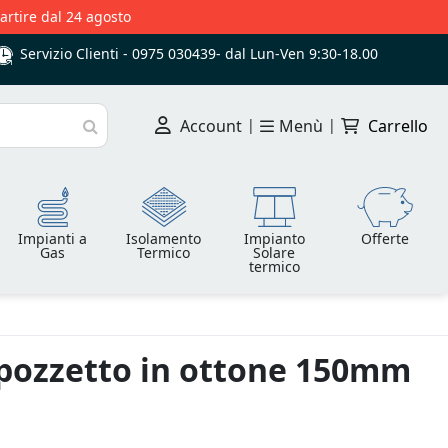
partire dal 24 agosto
Servizio Clienti -
0975 030439
-
dal Lun-Ven 9:30-18.00
Account
|
Menù
|
Carrello
Cerca
Impianti a
Isolamento
Impianto
Offerte
Gas
Termico
Solare
termico
 pozzetto in ottone 150mm