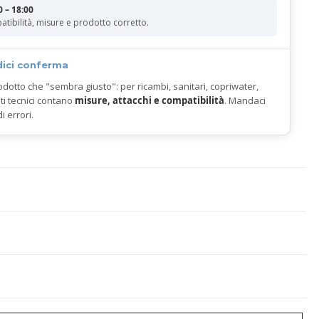
0 – 18:00
atibilità, misure e prodotto corretto.
dici conferma
odotto che "sembra giusto": per ricambi, sanitari, copriwater,
ti tecnici contano
misure, attacchi e compatibilità
. Mandaci
di errori.