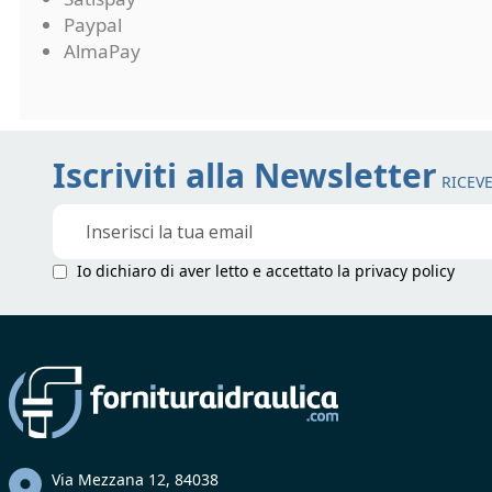
Paypal
AlmaPay
Iscriviti alla Newsletter
RICEVE
Iscriviti
alla
nostra
Io dichiaro di aver letto e accettato la
privacy policy
Newsletter:
Via Mezzana 12, 84038