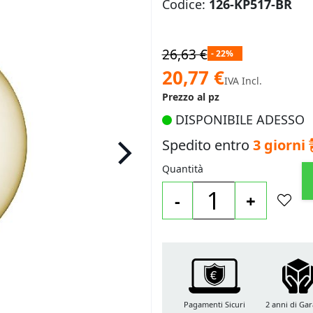
Codice:
126-KP517-BR
26,63 €
- 22%
Prezzo
20,77 €
IVA Incl.
speciale
Prezzo al pz
DISPONIBILE ADESSO
Spedito entro
3 giorni
Quantità
-
+
Pagamenti Sicuri
2 anni di Gar