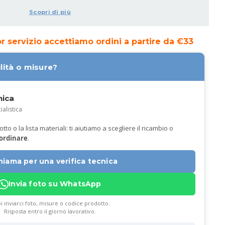
Scopri di più
ior servizio accettiamo ordini a partire da €33
lità o misure?
nica
ialistica
to o la lista materiali: ti aiutiamo a scegliere il ricambio o
 ordinare
.
hiama per una verifica tecnica
Invia foto su WhatsApp
i inviarci foto, misure o codice prodotto.
Risposta entro il giorno lavorativo.