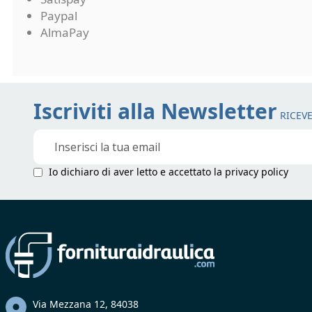
Paypal
AlmaPay
Iscriviti alla Newsletter
RICEVE
Iscriviti
alla
nostra
Io dichiaro di aver letto e accettato la
privacy policy
Newsletter:
Via Mezzana 12, 84038