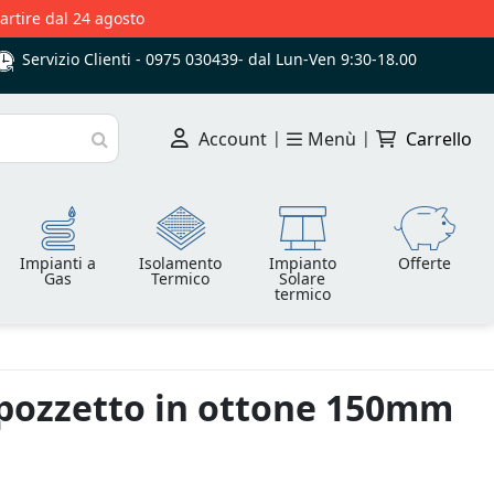
partire dal 24 agosto
Servizio Clienti -
0975 030439
-
dal Lun-Ven 9:30-18.00
Account
|
Menù
|
Carrello
Cerca
Impianti a
Isolamento
Impianto
Offerte
Gas
Termico
Solare
termico
 pozzetto in ottone 150mm