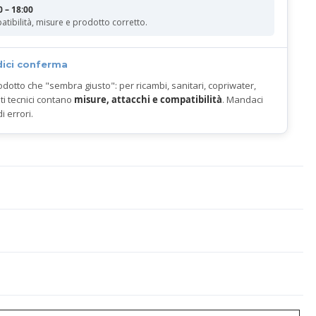
0 – 18:00
atibilità, misure e prodotto corretto.
dici conferma
odotto che "sembra giusto": per ricambi, sanitari, copriwater,
ti tecnici contano
misure, attacchi e compatibilità
. Mandaci
di errori.