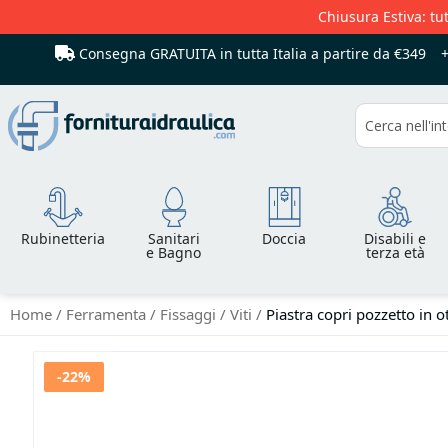
Chiusura Estiva: tut
Consegna GRATUITA in tutta Italia
a partire da €349
Cerca
Rubinetteria
Sanitari
Doccia
Disabili e
e Bagno
terza età
Home
Ferramenta
Fissaggi
Viti
Piastra copri pozzetto in
Vai
-22%
alla
fine
della
galleria