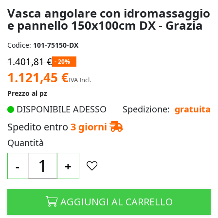
di
Vasca angolare con idromassaggio
immagini
e pannello 150x100cm DX - Grazia
Codice:
101-75150-DX
1.401,81 €
- 20%
Prezzo
1.121,45 €
IVA Incl.
speciale
Prezzo al pz
DISPONIBILE ADESSO
Spedizione:
gratuita
Spedito entro
3 giorni
Quantità
-
+
AGGIUNGI AL CARRELLO