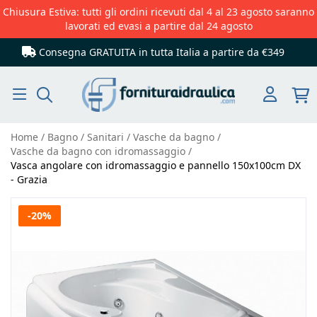
Chiusura Estiva: tutti gli ordini ricevuti dal 4 al 23 agosto saranno
lavorati ed evasi a partire dal 24 agosto
Consegna GRATUITA in tutta Italia
a partire da €349
Cerca
Home
Bagno
Sanitari
Vasche da bagno
Vasche da bagno con idromassaggio
Vasca angolare con idromassaggio e pannello 150x100cm DX
- Grazia
Vai
-20%
alla
fine
della
galleria
di
immagini