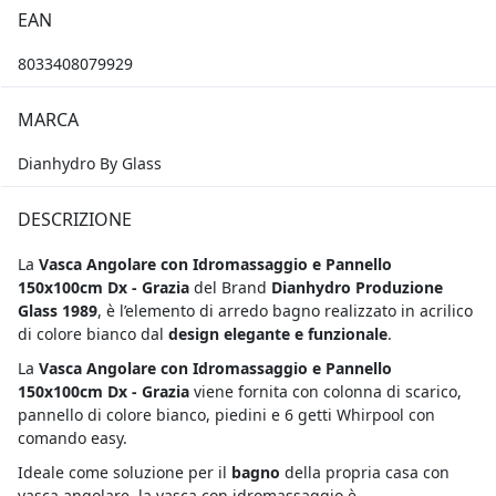
EAN
8033408079929
MARCA
Dianhydro By Glass
DESCRIZIONE
La
Vasca Angolare con Idromassaggio e Pannello
150x100cm Dx - Grazia
del Brand
Dianhydro Produzione
Glass 1989
, è l’elemento di arredo bagno realizzato in acrilico
di colore bianco dal
design elegante e funzionale
.
La
Vasca Angolare con Idromassaggio e Pannello
150x100cm Dx - Grazia
viene fornita con colonna di scarico,
pannello di colore bianco, piedini e 6 getti Whirpool con
comando easy.
Ideale come soluzione per il
bagno
della propria casa con
vasca angolare, la vasca con idromassaggio
è