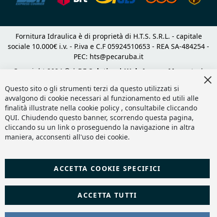
Fornitura Idraulica è di proprietà di H.T.S. S.R.L. - capitale
sociale 10.000€ i.v. - P.iva e C.F 05924510653 - REA SA-484254 -
PEC:
hts@pecaruba.it
Copyright 2024 © |
DF Solution | Web Agency Magento
|
Cl
Slashto Web Design
Co
Questo sito o gli strumenti terzi da questo utilizzati si
Ba
avvalgono di cookie necessari al funzionamento ed utili alle
finalità illustrate nella cookie policy , consultabile cliccando
QUI
. Chiudendo questo banner, scorrendo questa pagina,
cliccando su un link o proseguendo la navigazione in altra
maniera, acconsenti all'uso dei cookie.
ACCETTA COOKIE SPECIFICI
ACCETTA TUTTI