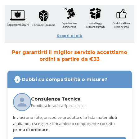
Spedizione
Imballaggi
Soddisfatto o
Pagamenti Sicuri
2 anni di Garanzia
assicurata
Ultraresistenti
Rimborsato
Scopri di più
Per garantirti il miglior servizio accettiamo
ordini a partire da €33
Dubbi su compatibilità o misure?
Consulenza Tecnica
Fornitura Idraulica Specialistica
Inviaci una foto, un codice prodotto o la lista materiali: ti
aiutiamo a scegliere il ricambio o componente corretto
prima di ordinare
.