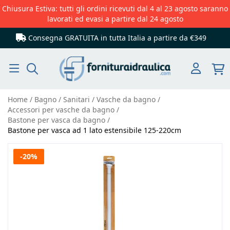
Chiusura Estiva: tutti gli ordini ricevuti dal 4 al 23 agosto saranno
lavorati ed evasi a partire dal 24 agosto
Consegna GRATUITA in tutta Italia
a partire da €349
Cerca
Home
Bagno
Sanitari
Vasche da bagno
Accessori per vasche da bagno
Bastone per vasca da bagno
Bastone per vasca ad 1 lato estensibile 125-220cm
Vai
-20%
alla
fine
della
galleria
di
immagini