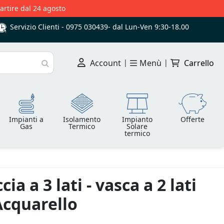
partire dal 24 agosto
Servizio Clienti -
0975 030439
-
dal Lun-Ven 9:30-18.00
Account
|
Menù
|
Carrello
Cerca
Impianti a
Isolamento
Impianto
Offerte
Gas
Termico
Solare
termico
ia a 3 lati - vasca a 2 lati
Acquarello