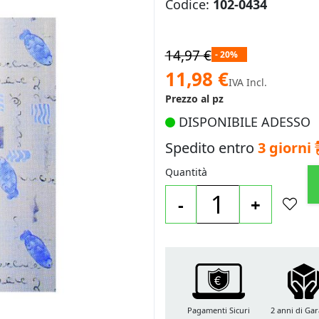
Codice:
102-0434
14,97 €
- 20%
Prezzo
11,98 €
IVA Incl.
speciale
Prezzo al pz
DISPONIBILE ADESSO
Spedito entro
3 giorni
Quantità
-
+
Pagamenti Sicuri
2 anni di Gar