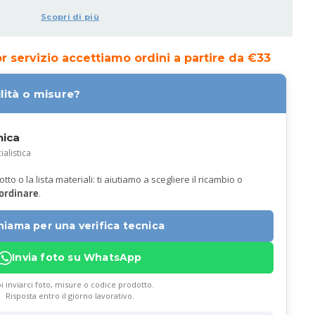
Scopri di più
ior servizio accettiamo ordini a partire da €33
lità o misure?
nica
ialistica
to o la lista materiali: ti aiutiamo a scegliere il ricambio o
 ordinare
.
hiama per una verifica tecnica
Invia foto su WhatsApp
i inviarci foto, misure o codice prodotto.
Risposta entro il giorno lavorativo.