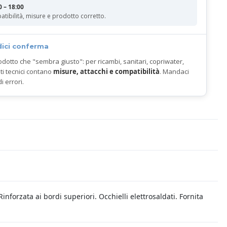
0 – 18:00
atibilità, misure e prodotto corretto.
dici conferma
odotto che "sembra giusto": per ricambi, sanitari, copriwater,
ti tecnici contano
misure, attacchi e compatibilità
. Mandaci
di errori.
nforzata ai bordi superiori. Occhielli elettrosaldati. Fornita