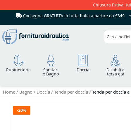
Chiusura Estiva: tut
Consegna GRATUITA in tutta Italia
a partire da €349
Cerca
Rubinetteria
Sanitari
Doccia
Disabili e
e Bagno
terza età
Home
Bagno
Doccia
Tenda per doccia
Tenda per doccia a 
Vai
-20%
alla
fine
della
galleria