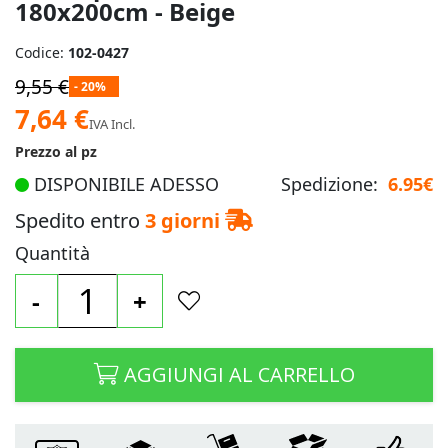
180x200cm - Beige
Codice:
102-0427
9,55 €
- 20%
Prezzo
7,64 €
IVA Incl.
speciale
Prezzo al pz
DISPONIBILE ADESSO
Spedizione:
6.95€
Spedito entro
3 giorni
Quantità
-
+
AGGIUNGI AL CARRELLO