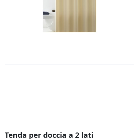
Vai
all'inizio
della
galleria
di
immagini
Tenda per doccia a 2 lati