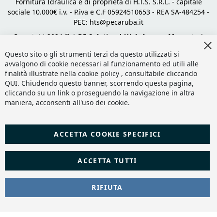
Fornitura Idraulica è di proprietà di H.T.S. S.R.L. - capitale
sociale 10.000€ i.v. - P.iva e C.F 05924510653 - REA SA-484254 -
PEC:
hts@pecaruba.it
Copyright 2024 © |
DF Solution | Web Agency Magento
|
Cl
Slashto Web Design
Co
Questo sito o gli strumenti terzi da questo utilizzati si
Ba
avvalgono di cookie necessari al funzionamento ed utili alle
finalità illustrate nella cookie policy , consultabile cliccando
QUI
. Chiudendo questo banner, scorrendo questa pagina,
cliccando su un link o proseguendo la navigazione in altra
maniera, acconsenti all'uso dei cookie.
ACCETTA COOKIE SPECIFICI
ACCETTA TUTTI
RIFIUTA