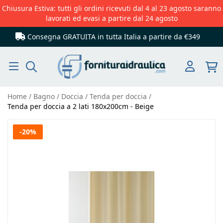
Chiusura Estiva: tutti gli ordini ricevuti dal 4 al 23 agosto saranno
lavorati ed evasi a partire dal 24 agosto
Consegna GRATUITA in tutta Italia
a partire da €349
Cerca
Home
Bagno
Doccia
Tenda per doccia
Tenda per doccia a 2 lati 180x200cm - Beige
Vai
-20%
alla
fine
della
galleria
di
immagini