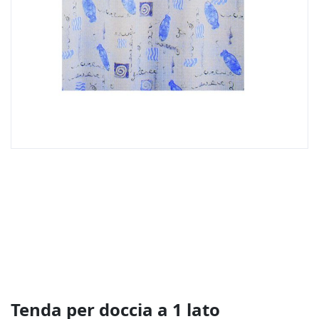
Vai
all'inizio
della
galleria
di
immagini
Tenda per doccia a 1 lato