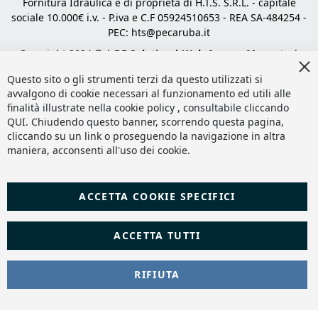
Fornitura Idraulica è di proprietà di H.T.S. S.R.L. - capitale
sociale 10.000€ i.v. - P.iva e C.F 05924510653 - REA SA-484254 -
PEC:
hts@pecaruba.it
Copyright 2024 © |
DF Solution | Web Agency Magento
|
Cl
Slashto Web Design
Co
Questo sito o gli strumenti terzi da questo utilizzati si
Ba
avvalgono di cookie necessari al funzionamento ed utili alle
finalità illustrate nella cookie policy , consultabile cliccando
QUI
. Chiudendo questo banner, scorrendo questa pagina,
cliccando su un link o proseguendo la navigazione in altra
maniera, acconsenti all'uso dei cookie.
ACCETTA COOKIE SPECIFICI
ACCETTA TUTTI
RIFIUTA