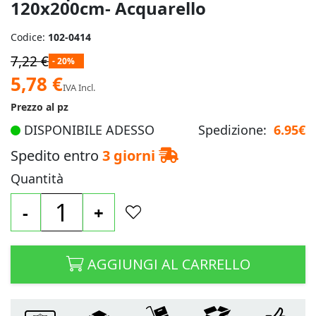
120x200cm- Acquarello
Codice:
102-0414
7,22 €
- 20%
Prezzo
5,78 €
IVA Incl.
speciale
Prezzo al pz
DISPONIBILE ADESSO
Spedizione:
6.95€
Spedito entro
3 giorni
Quantità
-
+
AGGIUNGI AL CARRELLO