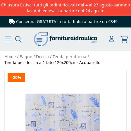
Chiusura Estiva: tutti gli ordini ricevuti dal 4 al 23 agosto saranno
lavorati ed evasi a partire dal 24 agosto
Consegna GRATUITA in tutta Italia
a partire da €349
Cerca
Home
Bagno
Doccia
Tenda per doccia
Tenda per doccia a 1 lato 120x200cm- Acquarello
Vai
-20%
alla
fine
della
galleria
di
immagini