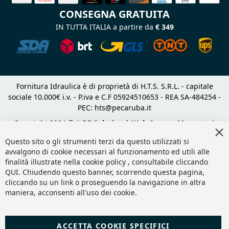
CONSEGNA GRATUITA
IN TUTTA ITALIA a partire da
€ 349
Fornitura Idraulica è di proprietà di H.T.S. S.R.L. - capitale
sociale 10.000€ i.v. - P.iva e C.F 05924510653 - REA SA-484254 -
PEC:
hts@pecaruba.it
Copyright 2024 © |
DF Solution | Web Agency Magento
|
Cl
Slashto Web Design
Co
Questo sito o gli strumenti terzi da questo utilizzati si
Ba
avvalgono di cookie necessari al funzionamento ed utili alle
finalità illustrate nella cookie policy , consultabile cliccando
QUI
. Chiudendo questo banner, scorrendo questa pagina,
cliccando su un link o proseguendo la navigazione in altra
maniera, acconsenti all'uso dei cookie.
ACCETTA COOKIE SPECIFICI