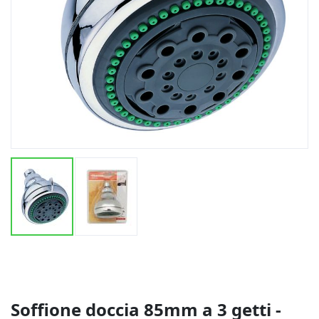
Vai
all'inizio
della
galleria
di
Soffione doccia 85mm a 3 getti -
immagini