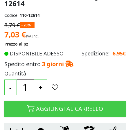
12614
Codice:
110-12614
8,79 €
- 20%
Prezzo
7,03 €
IVA Incl.
speciale
Prezzo al pz
DISPONIBILE ADESSO
Spedizione:
6.95€
Spedito entro
3 giorni
Quantità
-
+
AGGIUNGI AL CARRELLO