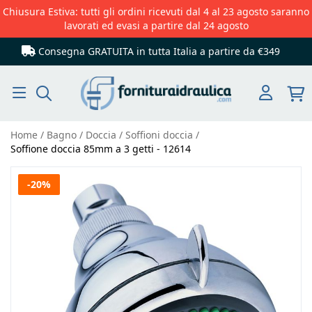
Chiusura Estiva: tutti gli ordini ricevuti dal 4 al 23 agosto saranno
lavorati ed evasi a partire dal 24 agosto
Consegna GRATUITA in tutta Italia
a partire da €349
Cerca
Home
Bagno
Doccia
Soffioni doccia
Soffione doccia 85mm a 3 getti - 12614
Vai
-20%
alla
fine
della
galleria
di
immagini