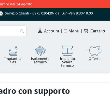
partire dal 24 agosto
Servizio Clienti -
0975 030439
-
dal Lun-Ven 9:30-18.00
Account
|
Menù
|
Carrello
Cerca
Impianti a
Isolamento
Impianto
Offerte
Gas
Termico
Solare
termico
uadro con supporto