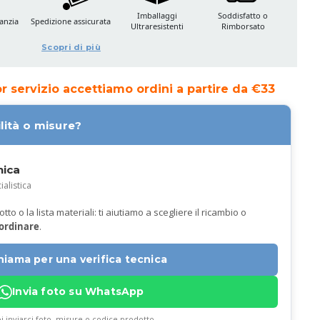
Imballaggi
Soddisfatto o
anzia
Spedizione assicurata
Ultraresistenti
Rimborsato
Scopri di più
ior servizio accettiamo ordini a partire da €33
lità o misure?
nica
ialistica
to o la lista materiali: ti aiutiamo a scegliere il ricambio o
 ordinare
.
hiama per una verifica tecnica
Invia foto su WhatsApp
i inviarci foto, misure o codice prodotto.