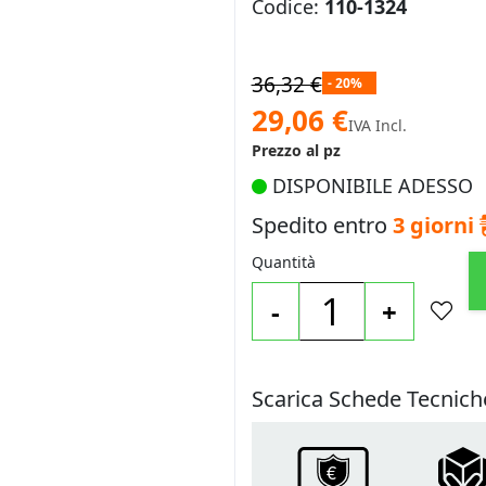
Codice:
110-1324
36,32 €
- 20%
Prezzo
29,06 €
IVA Incl.
speciale
Prezzo al pz
DISPONIBILE ADESSO
Spedito entro
3 giorni
Quantità
-
+
Scarica Schede Tecnich