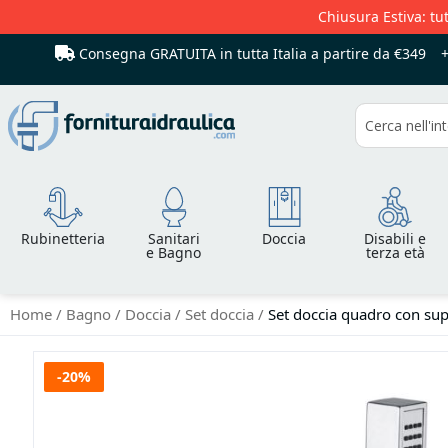
Chiusura Estiva: tut
Consegna GRATUITA in tutta Italia
a partire da €349
Cerca
Rubinetteria
Sanitari
Doccia
Disabili e
e Bagno
terza età
Home
Bagno
Doccia
Set doccia
Set doccia quadro con su
Vai
-20%
alla
fine
della
galleria