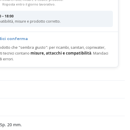
Risposta entro il giorno lavorativo.
0 – 18:00
atibilità, misure e prodotto corretto.
dici conferma
odotto che "sembra giusto": per ricambi, sanitari, copriwater,
ti tecnici contano
misure, attacchi e compatibilità
. Mandaci
di errori.
. Sp. 20 mm.