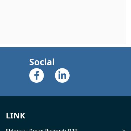
Social
LINK
Sblocca i Prezzi Riservati B2B