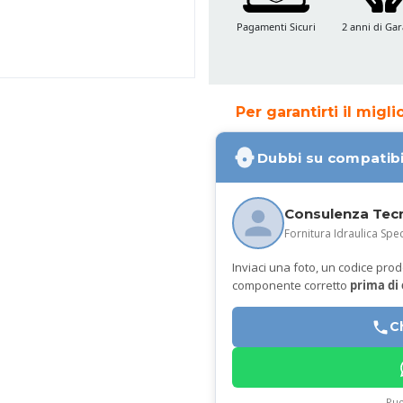
Pagamenti Sicuri
2 anni di Gar
Per garantirti il migl
Dubbi su compatibi
Consulenza Tec
Fornitura Idraulica Spec
Inviaci una foto, un codice prodot
componente corretto
prima di
C
Puo