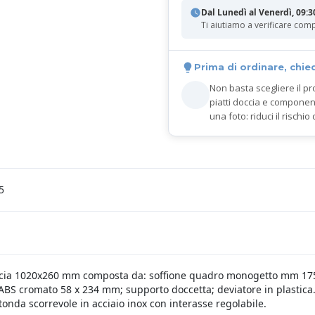
Dal Lunedì al Venerdì, 09:3
Ti aiutiamo a verificare comp
Prima di ordinare, chie
Non basta scegliere il pr
piatti doccia e componen
una foto: riduci il rischio 
5
ccia 1020x260 mm composta da: soffione quadro monogetto mm 175
 ABS cromato 58 x 234 mm; supporto doccetta; deviatore in plastic
tonda scorrevole in acciaio inox con interasse regolabile.