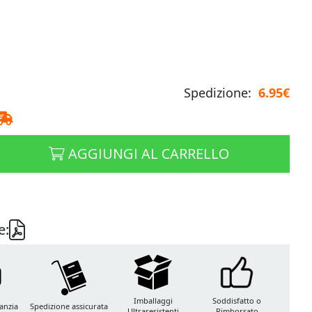
Spedizione:
6.95€
AGGIUNGI AL CARRELLO
e:
Imballaggi
Soddisfatto o
anzia
Spedizione assicurata
Ultraresistenti
Rimborsato