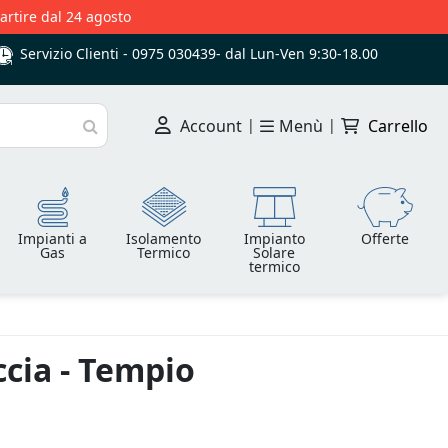
partire dal 24 agosto
Servizio Clienti -
0975 030439
-
dal Lun-Ven 9:30-18.00
Account
|
Menù
|
Carrello
Cerca
Impianti a
Isolamento
Impianto
Offerte
Gas
Termico
Solare
termico
ccia - Tempio