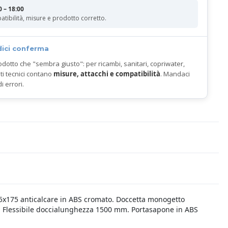
0 – 18:00
atibilità, misure e prodotto corretto.
dici conferma
odotto che "sembra giusto": per ricambi, sanitari, copriwater,
ti tecnici contano
misure, attacchi e compatibilità
. Mandaci
di errori.
x175 anticalcare in ABS cromato. Doccetta monogetto
a. Flessibile doccialunghezza 1500 mm. Portasapone in ABS