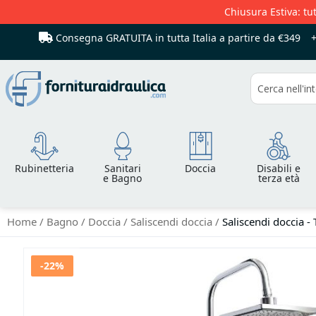
Chiusura Estiva: tut
Consegna GRATUITA in tutta Italia
a partire da €349
Cerca
Rubinetteria
Sanitari
Doccia
Disabili e
e Bagno
terza età
Home
Bagno
Doccia
Saliscendi doccia
Saliscendi doccia -
Vai
-22%
alla
fine
della
galleria