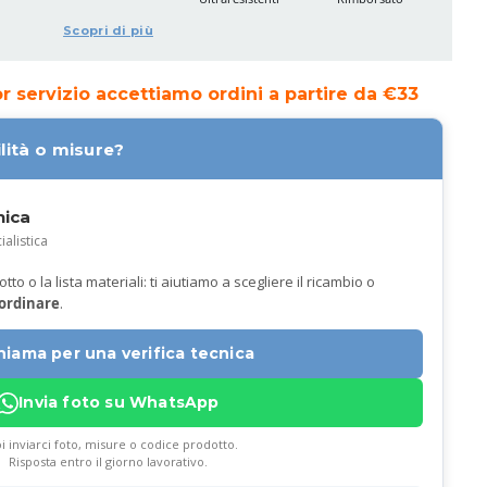
Scopri di più
ior servizio accettiamo ordini a partire da €33
lità o misure?
nica
ialistica
to o la lista materiali: ti aiutiamo a scegliere il ricambio o
 ordinare
.
hiama per una verifica tecnica
Invia foto su WhatsApp
i inviarci foto, misure o codice prodotto.
Risposta entro il giorno lavorativo.