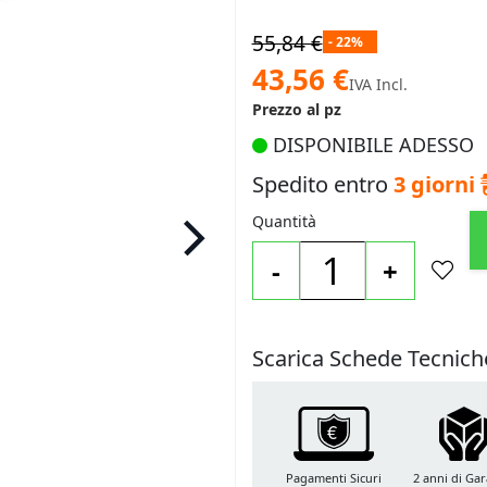
55,84 €
- 22%
Prezzo
43,56 €
IVA Incl.
speciale
Prezzo al pz
DISPONIBILE ADESSO
Spedito entro
3 giorni
Quantità
-
+
Scarica Schede Tecnich
Pagamenti Sicuri
2 anni di Gar