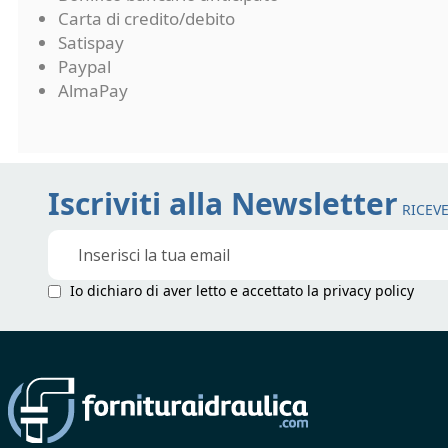
Carta di credito/debito
Satispay
Paypal
AlmaPay
Iscriviti alla Newsletter
RICEVE
Iscriviti
alla
nostra
Io dichiaro di aver letto e accettato la
privacy policy
Newsletter: