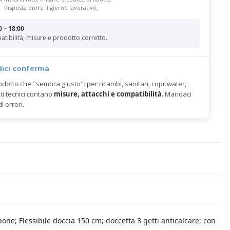
Risposta entro il giorno lavorativo.
0 – 18:00
atibilità, misure e prodotto corretto.
dici conferma
odotto che "sembra giusto": per ricambi, sanitari, copriwater,
ti tecnici contano
misure, attacchi e compatibilità
. Mandaci
di errori.
one; Flessibile doccia 150 cm; doccetta 3 getti anticalcare; con