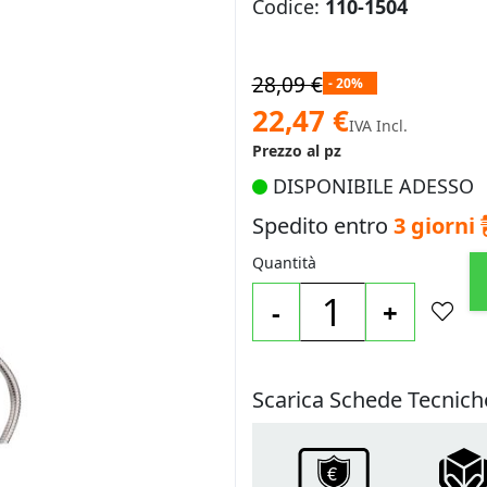
Codice:
110-1504
28,09 €
- 20%
Prezzo
22,47 €
IVA Incl.
speciale
Prezzo al pz
DISPONIBILE ADESSO
Spedito entro
3 giorni
Quantità
-
+
Scarica Schede Tecnich