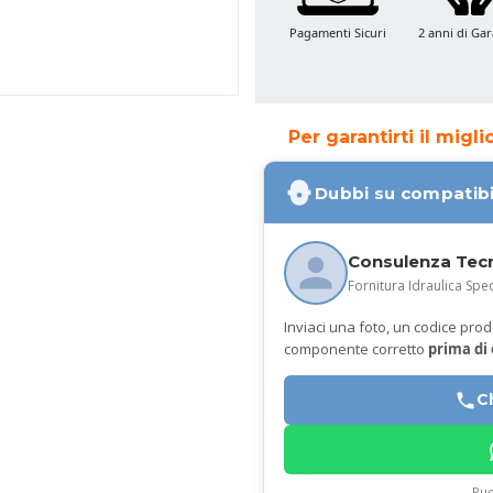
Pagamenti Sicuri
2 anni di Gar
Per garantirti il migl
Dubbi su compatibi
Consulenza Tec
Fornitura Idraulica Spec
Inviaci una foto, un codice prodot
componente corretto
prima di
C
Puo