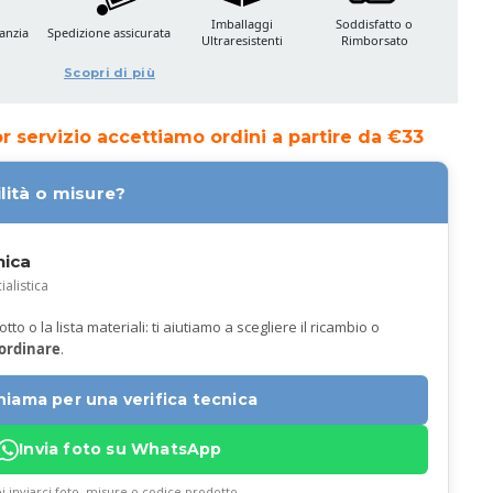
Imballaggi
Soddisfatto o
anzia
Spedizione assicurata
Ultraresistenti
Rimborsato
Scopri di più
ior servizio accettiamo ordini a partire da €33
lità o misure?
nica
ialistica
to o la lista materiali: ti aiutiamo a scegliere il ricambio o
 ordinare
.
hiama per una verifica tecnica
Invia foto su WhatsApp
i inviarci foto, misure o codice prodotto.