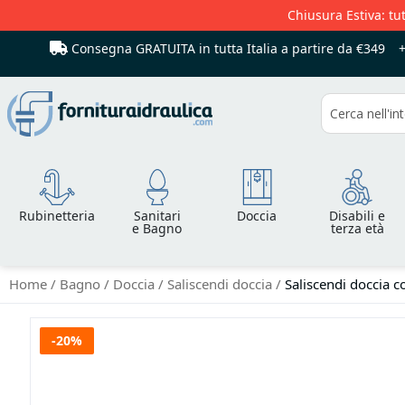
Chiusura Estiva: tut
Consegna GRATUITA in tutta Italia
a partire da €349
Cerca
Rubinetteria
Sanitari
Doccia
Disabili e
e Bagno
terza età
Home
Bagno
Doccia
Saliscendi doccia
Saliscendi doccia c
Vai
-20%
alla
fine
della
galleria