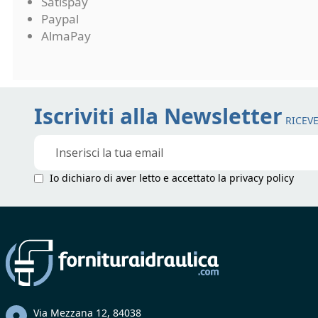
Satispay
Paypal
AlmaPay
Iscriviti alla Newsletter
RICEVE
Iscriviti
alla
nostra
Io dichiaro di aver letto e accettato la
privacy policy
Newsletter:
Via Mezzana 12, 84038