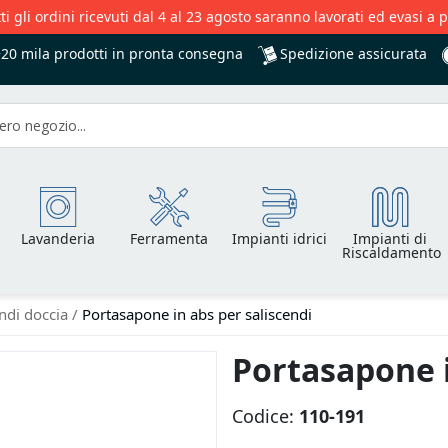
ti gli ordini ricevuti dal 4 al 23 agosto saranno lavorati ed evasi a 
Spedizione assicurata
+20 mila
prodotti in pronta consegna
Lavanderia
Ferramenta
Impianti idrici
Impianti di
Riscaldamento
endi doccia
Portasapone in abs per saliscendi
Portasapone i
Codice:
110-191