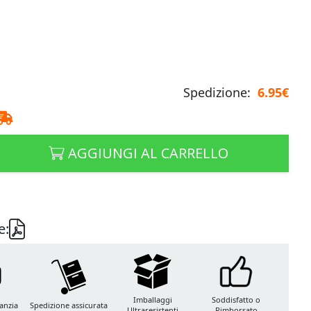
Spedizione:
6.95€
AGGIUNGI AL CARRELLO
e:
Imballaggi
Soddisfatto o
anzia
Spedizione assicurata
Ultraresistenti
Rimborsato