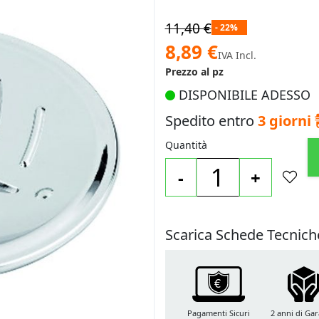
11,40 €
- 22%
Prezzo
8,89 €
IVA Incl.
speciale
Prezzo al pz
DISPONIBILE ADESSO
Spedito entro
3 giorni
Quantità
-
+
Scarica Schede Tecnich
Pagamenti Sicuri
2 anni di Gar