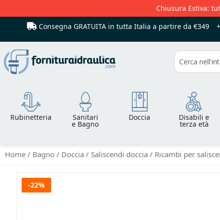
Chiusura Estiva: tut
Consegna GRATUITA in tutta Italia
a partire da €349
Cerca
Rubinetteria
Sanitari
Doccia
Disabili e
e Bagno
terza età
Home
Bagno
Doccia
Saliscendi doccia
Ricambi per salisc
Vai
-22%
alla
fine
della
galleria