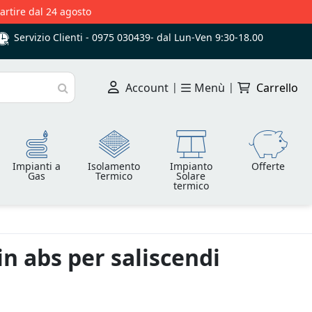
partire dal 24 agosto
Servizio Clienti -
0975 030439
-
dal Lun-Ven 9:30-18.00
Account
|
Menù
|
Carrello
Cerca
Impianti a
Isolamento
Impianto
Offerte
Gas
Termico
Solare
termico
n abs per saliscendi