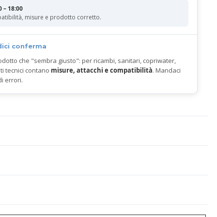
0 – 18:00
atibilità, misure e prodotto corretto.
dici conferma
odotto che "sembra giusto": per ricambi, sanitari, copriwater,
ti tecnici contano
misure, attacchi e compatibilità
. Mandaci
di errori.