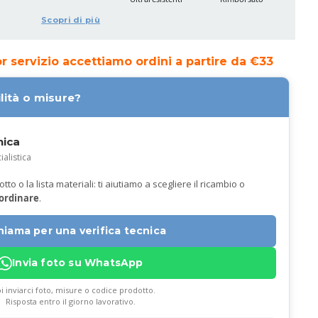
Scopri di più
ior servizio accettiamo ordini a partire da €33
lità o misure?
nica
ialistica
to o la lista materiali: ti aiutiamo a scegliere il ricambio o
 ordinare
.
hiama per una verifica tecnica
Invia foto su WhatsApp
i inviarci foto, misure o codice prodotto.
Risposta entro il giorno lavorativo.