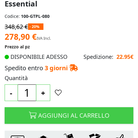
Essential
Codice:
100-GTPL-080
348,62 €
- 20%
Prezzo
278,90 €
IVA Incl.
speciale
Prezzo al pz
DISPONIBILE ADESSO
Spedizione:
22.95€
Spedito entro
3 giorni
Quantità
-
+
AGGIUNGI AL CARRELLO