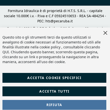
Fornitura Idraulica è di proprietà di H.T.S. S.R.L. - capitale
sociale 10.000€ i.v. - P.iva e C.F 05924510653 - REA SA-484254 -
PEC:
hts@pecaruba.it
Copyright 2024 © |
DF Solution | Web Agency Magento
|
Cl
Slashto Web Design
Co
Questo sito o gli strumenti terzi da questo utilizzati si
Ba
avvalgono di cookie necessari al funzionamento ed utili alle
finalità illustrate nella cookie policy , consultabile cliccando
QUI
. Chiudendo questo banner, scorrendo questa pagina,
cliccando su un link o proseguendo la navigazione in altra
maniera, acconsenti all'uso dei cookie.
ACCETTA COOKIE SPECIFICI
ACCETTA TUTTI
RIFIUTA