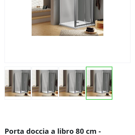
Vai
all'inizio
della
galleria
di
Porta doccia a libro 80 cm -
immagini