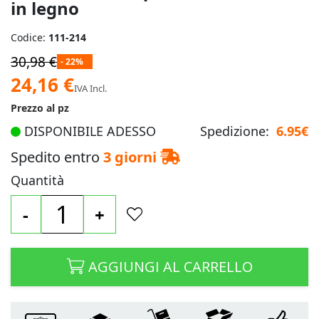
in legno
Codice:
111-214
30,98 €
- 22%
Prezzo
24,16 €
IVA Incl.
speciale
Prezzo al pz
DISPONIBILE ADESSO
Spedizione:
6.95€
Spedito entro
3 giorni
Quantità
-
+
AGGIUNGI AL CARRELLO