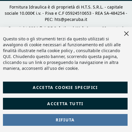
Fornitura Idraulica è di proprietà di H.T.S. S.R.L. - capitale
sociale 10.000€ i.v. - P.iva e C.F 05924510653 - REA SA-484254 -
PEC:
hts@pecaruba.it
Copyright 2024 © |
DF Solution | Web Agency Magento
|
Cl
Slashto Web Design
Co
Questo sito o gli strumenti terzi da questo utilizzati si
Ba
avvalgono di cookie necessari al funzionamento ed utili alle
finalità illustrate nella cookie policy , consultabile cliccando
QUI
. Chiudendo questo banner, scorrendo questa pagina,
cliccando su un link o proseguendo la navigazione in altra
maniera, acconsenti all'uso dei cookie.
ACCETTA COOKIE SPECIFICI
ACCETTA TUTTI
RIFIUTA