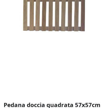
Vai
-22%
all'inizio
della
galleria
di
immagini
Pedana doccia quadrata 57x57cm