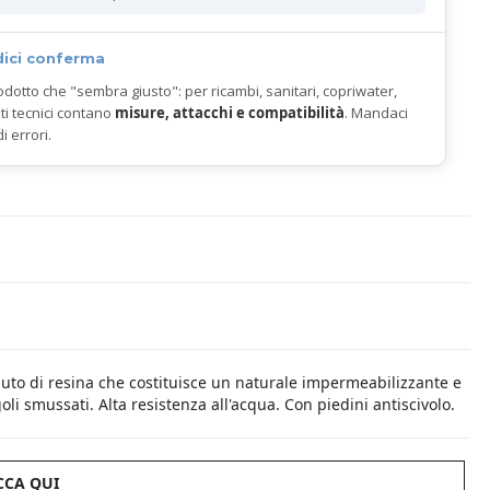
dici conferma
odotto che "sembra giusto": per ricambi, sanitari, copriwater,
ti tecnici contano
misure, attacchi e compatibilità
. Mandaci
di errori.
nuto di resina che costituisce un naturale impermeabilizzante e
li smussati. Alta resistenza all'acqua. Con piedini antiscivolo.
CCA QUI