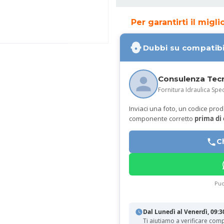
Per garantirti il migl
Dubbi su compatibi
Consulenza Tec
Fornitura Idraulica Spec
Inviaci una foto, un codice prodot
componente corretto
prima di
C
Puo
Dal Lunedì al Venerdì, 09:3
Ti aiutiamo a verificare comp