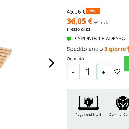
45,06 €
- 20%
Prezzo
36,05 €
IVA Incl.
speciale
Prezzo al pz
DISPONIBILE ADESSO
Spedito entro
3 giorni
Quantità
-
+
Pagamenti Sicuri
2 anni di Gar