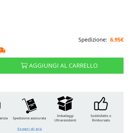
Spedizione:
6.95€
AGGIUNGI AL CARRELLO
Imballaggi
Soddisfatto o
anzia
Spedizione assicurata
Ultraresistenti
Rimborsato
Scopri di più