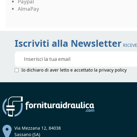
Paypal
AlmaPay
Iscriviti alla Newsletter
RICEVE
Iscriviti
alla
nostra
Io dichiaro di aver letto e accettato la
privacy policy
Newsletter:
Via Mezzana 12, 84038
Sassano (SA)