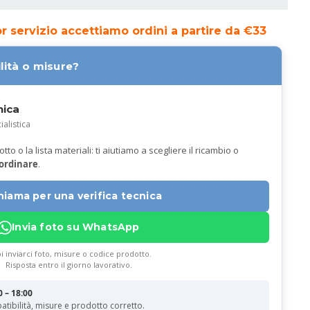
ior servizio accettiamo ordini a partire da €33
lità o misure?
nica
ialistica
to o la lista materiali: ti aiutiamo a scegliere il ricambio o
 ordinare
.
hiama per una verifica tecnica
Invia foto su WhatsApp
i inviarci foto, misure o codice prodotto.
Risposta entro il giorno lavorativo.
0 – 18:00
atibilità, misure e prodotto corretto.