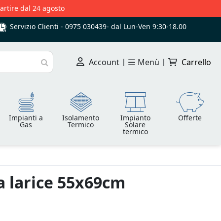
partire dal 24 agosto
Servizio Clienti -
0975 030439
-
dal Lun-Ven 9:30-18.00
Account
|
Menù
|
Carrello
Cerca
Impianti a
Isolamento
Impianto
Offerte
Gas
Termico
Solare
termico
a larice 55x69cm