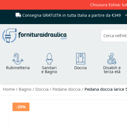
Chiusura Estiva: tut
Consegna GRATUITA in tutta Italia
a partire da €349
Cerca
Rubinetteria
Sanitari
Doccia
Disabili e
e Bagno
terza età
Home
Bagno
Doccia
Pedane doccia
Pedana doccia larice
Vai
-20%
alla
fine
della
galleria