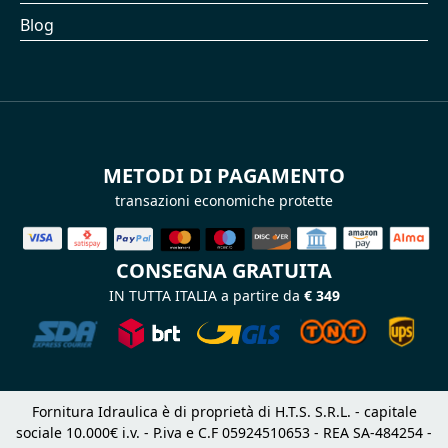
Blog
METODI DI PAGAMENTO
transazioni economiche protette
CONSEGNA GRATUITA
IN TUTTA ITALIA a partire da
€ 349
Fornitura Idraulica è di proprietà di H.T.S. S.R.L. - capitale
sociale 10.000€ i.v. - P.iva e C.F 05924510653 - REA SA-484254 -