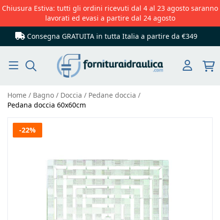
Chiusura Estiva: tutti gli ordini ricevuti dal 4 al 23 agosto saranno
lavorati ed evasi a partire dal 24 agosto
Consegna GRATUITA in tutta Italia
a partire da €349
Cerca
Home
Bagno
Doccia
Pedane doccia
Pedana doccia 60x60cm
Vai
-22%
alla
fine
della
galleria
di
immagini