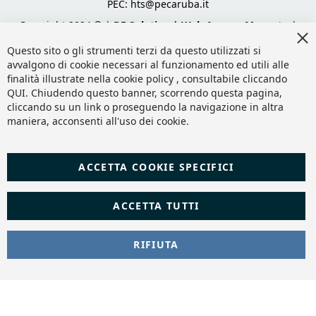
PEC:
hts@pecaruba.it
Copyright 2024 © |
DF Solution | Web Agency Magento
|
Cl
Slashto Web Design
Co
Questo sito o gli strumenti terzi da questo utilizzati si
Ba
avvalgono di cookie necessari al funzionamento ed utili alle
finalità illustrate nella cookie policy , consultabile cliccando
QUI
. Chiudendo questo banner, scorrendo questa pagina,
cliccando su un link o proseguendo la navigazione in altra
maniera, acconsenti all'uso dei cookie.
ACCETTA COOKIE SPECIFICI
ACCETTA TUTTI
RIFIUTA