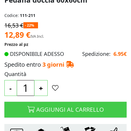
Codice:
111-211
16,53 €
- 22%
Prezzo
12,89 €
IVA Incl.
speciale
Prezzo al pz
DISPONIBILE ADESSO
Spedizione:
6.95€
Spedito entro
3 giorni
Quantità
-
+
AGGIUNGI AL CARRELLO