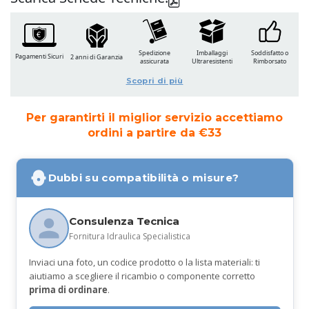
Spedizione
Imballaggi
Soddisfatto o
Pagamenti Sicuri
2 anni di Garanzia
assicurata
Ultraresistenti
Rimborsato
Scopri di più
Per garantirti il miglior servizio accettiamo
ordini a partire da €33
Dubbi su compatibilità o misure?
Consulenza Tecnica
Fornitura Idraulica Specialistica
Inviaci una foto, un codice prodotto o la lista materiali: ti
aiutiamo a scegliere il ricambio o componente corretto
prima di ordinare
.