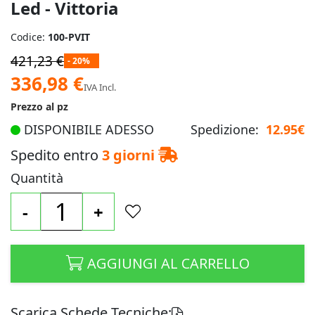
Led - Vittoria
Codice:
100-PVIT
421,23 €
- 20%
Prezzo
336,98 €
IVA Incl.
speciale
Prezzo al pz
DISPONIBILE ADESSO
Spedizione:
12.95€
Spedito entro
3 giorni
Quantità
-
+
AGGIUNGI AL CARRELLO
Scarica Schede Tecniche: