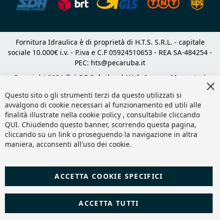
Fornitura Idraulica è di proprietà di H.T.S. S.R.L. - capitale
sociale 10.000€ i.v. - P.iva e C.F 05924510653 - REA SA-484254 -
PEC:
hts@pecaruba.it
Copyright 2024 © |
DF Solution | Web Agency Magento
|
Cl
Slashto Web Design
Co
Questo sito o gli strumenti terzi da questo utilizzati si
Ba
avvalgono di cookie necessari al funzionamento ed utili alle
finalità illustrate nella cookie policy , consultabile cliccando
QUI
. Chiudendo questo banner, scorrendo questa pagina,
cliccando su un link o proseguendo la navigazione in altra
maniera, acconsenti all'uso dei cookie.
ACCETTA COOKIE SPECIFICI
ACCETTA TUTTI