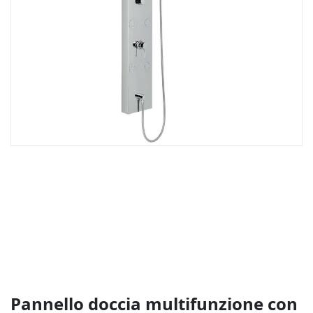
Vai
all'inizio
della
galleria
di
immagini
Pannello doccia multifunzione con