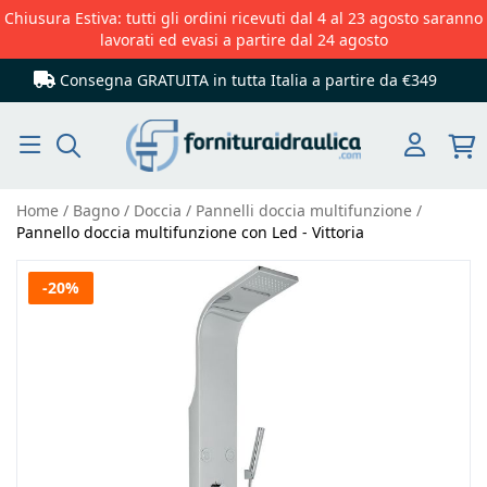
Chiusura Estiva: tutti gli ordini ricevuti dal 4 al 23 agosto saranno
lavorati ed evasi a partire dal 24 agosto
Consegna GRATUITA in tutta Italia
a partire da €349
Cerca
Home
Bagno
Doccia
Pannelli doccia multifunzione
Pannello doccia multifunzione con Led - Vittoria
Vai
-20%
alla
fine
della
galleria
di
immagini