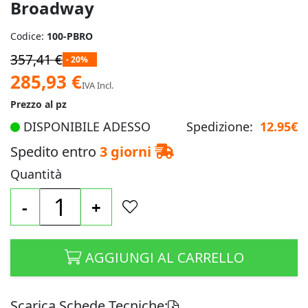
Broadway
Codice:
100-PBRO
357,41 €
- 20%
Prezzo
285,93 €
IVA Incl.
speciale
Prezzo al pz
DISPONIBILE ADESSO
Spedizione:
12.95€
Spedito entro
3 giorni
Quantità
-
+
AGGIUNGI AL CARRELLO
Scarica Schede Tecniche: