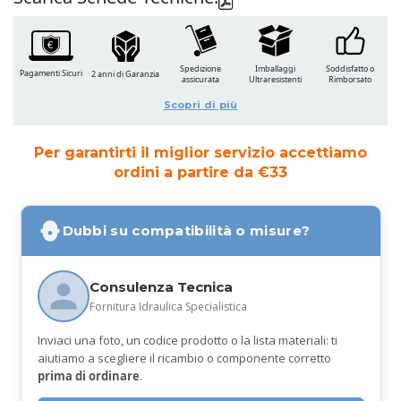
Spedizione
Imballaggi
Soddisfatto o
Pagamenti Sicuri
2 anni di Garanzia
assicurata
Ultraresistenti
Rimborsato
Scopri di più
Per garantirti il miglior servizio accettiamo
ordini a partire da €33
Dubbi su compatibilità o misure?
Consulenza Tecnica
Fornitura Idraulica Specialistica
Inviaci una foto, un codice prodotto o la lista materiali: ti
aiutiamo a scegliere il ricambio o componente corretto
prima di ordinare
.