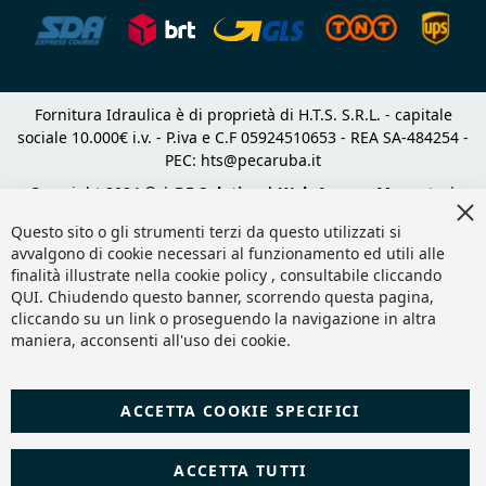
Fornitura Idraulica è di proprietà di H.T.S. S.R.L. - capitale
sociale 10.000€ i.v. - P.iva e C.F 05924510653 - REA SA-484254 -
PEC:
hts@pecaruba.it
Copyright 2024 © |
DF Solution | Web Agency Magento
|
Cl
Slashto Web Design
Co
Questo sito o gli strumenti terzi da questo utilizzati si
Ba
avvalgono di cookie necessari al funzionamento ed utili alle
finalità illustrate nella cookie policy , consultabile cliccando
QUI
. Chiudendo questo banner, scorrendo questa pagina,
cliccando su un link o proseguendo la navigazione in altra
maniera, acconsenti all'uso dei cookie.
ACCETTA COOKIE SPECIFICI
ACCETTA TUTTI