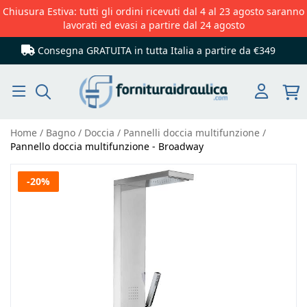
Chiusura Estiva: tutti gli ordini ricevuti dal 4 al 23 agosto saranno
lavorati ed evasi a partire dal 24 agosto
Consegna GRATUITA in tutta Italia
a partire da €349
Cerca
Home
Bagno
Doccia
Pannelli doccia multifunzione
Pannello doccia multifunzione - Broadway
Vai
-20%
alla
fine
della
galleria
di
immagini