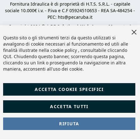
Fornitura Idraulica è di proprietà di H.T.S. S.R.L. - capitale
sociale 10.000€ i.v. - P.iva e C.F 05924510653 - REA SA-484254 -
PEC:
hts@pecaruba.it
Copyright 2024 © |
DF Solution | Web Agency Magento
|
Cl
Slashto Web Design
Co
Questo sito o gli strumenti terzi da questo utilizzati si
Ba
avvalgono di cookie necessari al funzionamento ed utili alle
finalità illustrate nella cookie policy , consultabile cliccando
QUI
. Chiudendo questo banner, scorrendo questa pagina,
cliccando su un link o proseguendo la navigazione in altra
maniera, acconsenti all'uso dei cookie.
ACCETTA COOKIE SPECIFICI
ACCETTA TUTTI
RIFIUTA