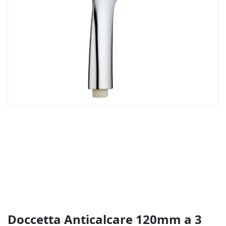
Vai
all'inizio
della
galleria
di
immagini
Doccetta Anticalcare 120mm a 3