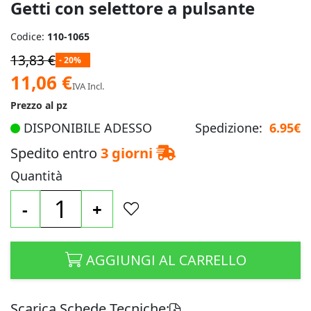
Getti con selettore a pulsante
Codice:
110-1065
13,83 €
- 20%
Prezzo
11,06 €
IVA Incl.
speciale
Prezzo al pz
DISPONIBILE ADESSO
Spedizione:
6.95€
Spedito entro
3 giorni
Quantità
-
+
AGGIUNGI AL CARRELLO
Scarica Schede Tecniche: