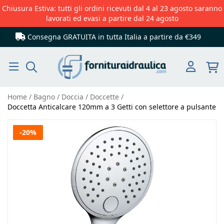
Chiusura Estiva: tutti gli ordini ricevuti dal 4 al 23 agosto saranno
lavorati ed evasi a partire dal 24 agosto
Consegna GRATUITA in tutta Italia
a partire da €349
Cerca
Home
Bagno
Doccia
Doccette
Doccetta Anticalcare 120mm a 3 Getti con selettore a pulsante
Vai
-20%
alla
fine
della
galleria
di
immagini