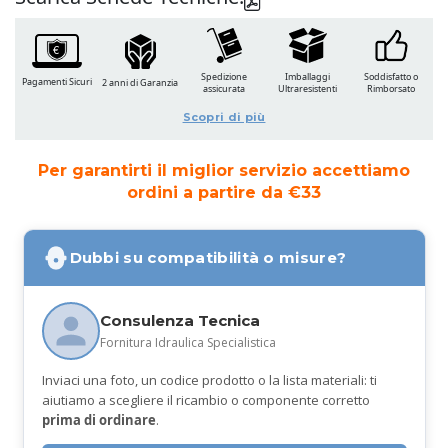
Spedizione
Imballaggi
Soddisfatto o
Pagamenti Sicuri
2 anni di Garanzia
assicurata
Ultraresistenti
Rimborsato
Scopri di più
Per garantirti il miglior servizio accettiamo
ordini a partire da €33
Dubbi su compatibilità o misure?
Consulenza Tecnica
Fornitura Idraulica Specialistica
Inviaci una foto, un codice prodotto o la lista materiali: ti
aiutiamo a scegliere il ricambio o componente corretto
prima di ordinare
.