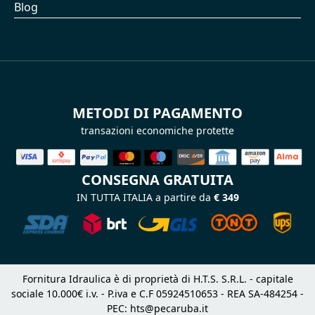
Blog
METODI DI PAGAMENTO
transazioni economiche protette
CONSEGNA GRATUITA
IN TUTTA ITALIA a partire da
€ 349
Fornitura Idraulica è di proprietà di H.T.S. S.R.L. - capitale
sociale 10.000€ i.v. - P.iva e C.F 05924510653 - REA SA-484254 -
PEC:
hts@pecaruba.it