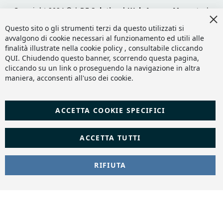
Copyright 2024 © |
DF Solution | Web Agency Magento
|
Cl
Slashto Web Design
Co
Questo sito o gli strumenti terzi da questo utilizzati si
Ba
avvalgono di cookie necessari al funzionamento ed utili alle
finalità illustrate nella cookie policy , consultabile cliccando
QUI
. Chiudendo questo banner, scorrendo questa pagina,
cliccando su un link o proseguendo la navigazione in altra
maniera, acconsenti all'uso dei cookie.
ACCETTA COOKIE SPECIFICI
ACCETTA TUTTI
RIFIUTA