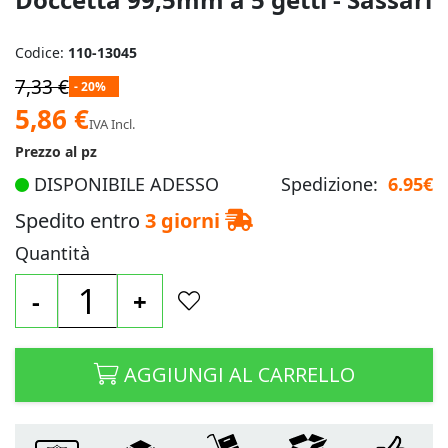
Codice:
110-13045
7,33 €
- 20%
Prezzo
5,86 €
IVA Incl.
speciale
Prezzo al pz
DISPONIBILE ADESSO
Spedizione:
6.95€
Spedito entro
3 giorni
Quantità
-
+
AGGIUNGI AL CARRELLO