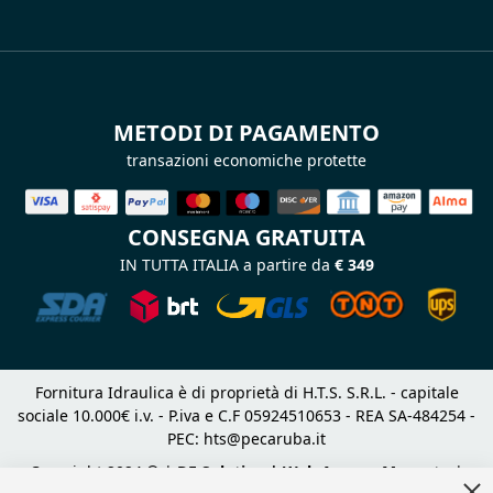
METODI DI PAGAMENTO
transazioni economiche protette
CONSEGNA GRATUITA
IN TUTTA ITALIA a partire da
€ 349
Fornitura Idraulica è di proprietà di H.T.S. S.R.L. - capitale
sociale 10.000€ i.v. - P.iva e C.F 05924510653 - REA SA-484254 -
PEC:
hts@pecaruba.it
Copyright 2024 © |
DF Solution | Web Agency Magento
|
Cl