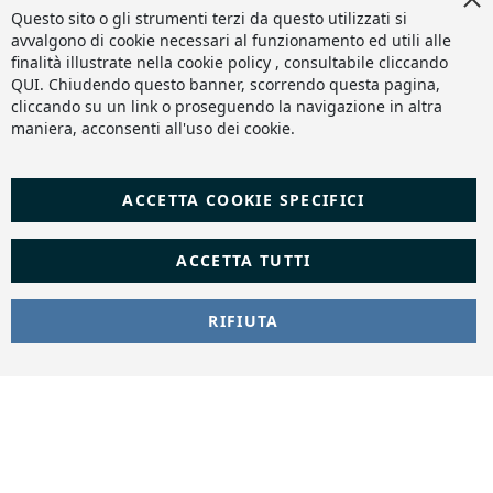
Slashto Web Design
Co
Questo sito o gli strumenti terzi da questo utilizzati si
Ba
avvalgono di cookie necessari al funzionamento ed utili alle
finalità illustrate nella cookie policy , consultabile cliccando
QUI
. Chiudendo questo banner, scorrendo questa pagina,
cliccando su un link o proseguendo la navigazione in altra
maniera, acconsenti all'uso dei cookie.
ACCETTA COOKIE SPECIFICI
ACCETTA TUTTI
RIFIUTA