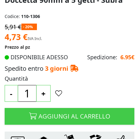
Codice:
110-1306
5,91 €
- 20%
Prezzo
4,73 €
IVA Incl.
speciale
Prezzo al pz
DISPONIBILE ADESSO
Spedizione:
6.95€
Spedito entro
3 giorni
Quantità
-
+
AGGIUNGI AL CARRELLO