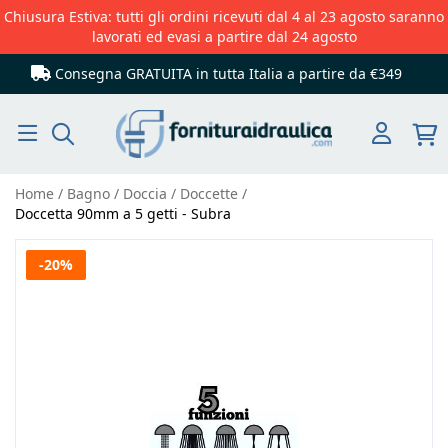
Chiusura Estiva: tutti gli ordini ricevuti dal 4 al 23 agosto saranno
lavorati ed evasi a partire dal 24 agosto
Consegna GRATUITA in tutta Italia
a partire da €349
Cerca
Home
Bagno
Doccia
Doccette
Doccetta 90mm a 5 getti - Subra
Vai
-20%
alla
fine
della
galleria
di
immagini