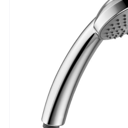
di
immagini