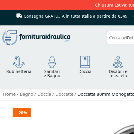
Chiusura Estiva: tut
Consegna GRATUITA in tutta Italia
a partire da €349
Cerca
Rubinetteria
Sanitari
Doccia
Disabili e
e Bagno
terza età
Home
Bagno
Doccia
Doccette
Doccetta 80mm Monogetto -
Vai
-20%
alla
fine
della
galleria