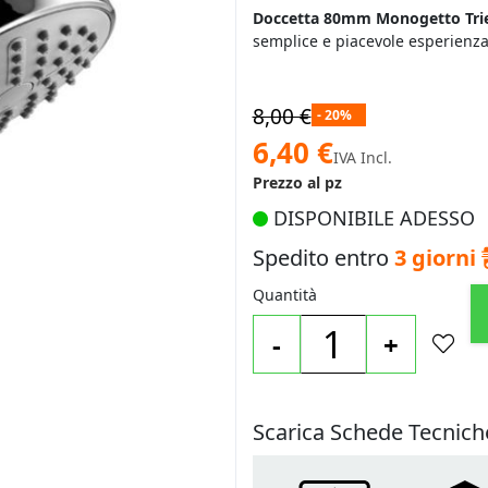
Doccetta 80mm Monogetto Trie
semplice e piacevole esperienza 
8,00 €
- 20%
Prezzo
6,40 €
IVA Incl.
speciale
Prezzo al pz
DISPONIBILE ADESSO
Spedito entro
3 giorni
Quantità
-
+
Scarica Schede Tecnich