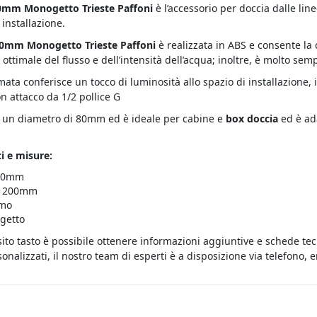
0mm Monogetto Trieste Paffoni
è l’accessorio per doccia dalle li
 installazione.
80mm Monogetto Trieste Paffoni
è realizzata in ABS e consente la
 ottimale del flusso e dell’intensità dell’acqua; inoltre, è molto sem
mata conferisce un tocco di luminosità allo spazio di installazione,
n attacco da 1/2 pollice G
a un diametro di 80mm ed è ideale per cabine e
box doccia
ed è ada
ci e misure:
 80mm
: 200mm
omo
getto
sito tasto è possibile ottenere informazioni aggiuntive e schede te
onalizzati, il nostro team di esperti è a disposizione via telefono,