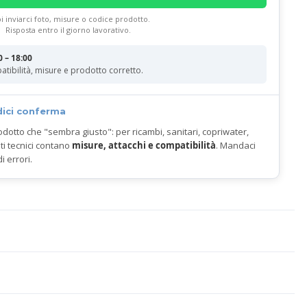
i inviarci foto, misure o codice prodotto.
Risposta entro il giorno lavorativo.
0 – 18:00
atibilità, misure e prodotto corretto.
dici conferma
odotto che "sembra giusto": per ricambi, sanitari, copriwater,
ti tecnici contano
misure, attacchi e compatibilità
. Mandaci
di errori.