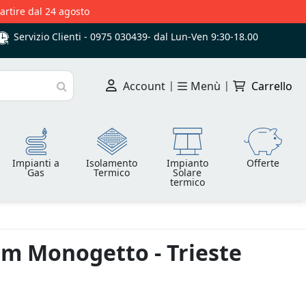
partire dal 24 agosto
Servizio Clienti -
0975 030439
-
dal Lun-Ven 9:30-18.00
Account
|
Menù
|
Carrello
Cerca
Impianti a
Isolamento
Impianto
Offerte
Gas
Termico
Solare
termico
m Monogetto - Trieste