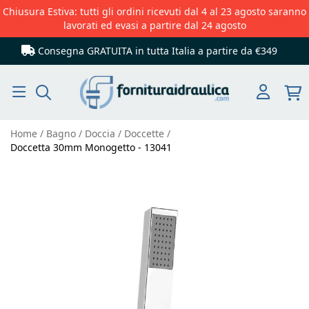
Chiusura Estiva: tutti gli ordini ricevuti dal 4 al 23 agosto saranno
lavorati ed evasi a partire dal 24 agosto
Consegna GRATUITA in tutta Italia
a partire da €349
Cerca
Home
Bagno
Doccia
Doccette
Doccetta 30mm Monogetto - 13041
Vai
alla
fine
della
galleria
di
immagini