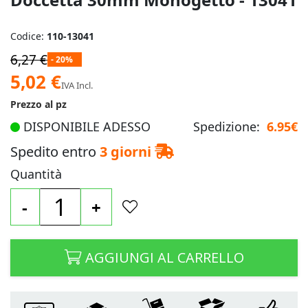
Codice:
110-13041
6,27 €
- 20%
Prezzo
5,02 €
IVA Incl.
speciale
Prezzo al pz
DISPONIBILE ADESSO
Spedizione:
6.95€
Spedito entro
3 giorni
Quantità
-
+
AGGIUNGI AL CARRELLO