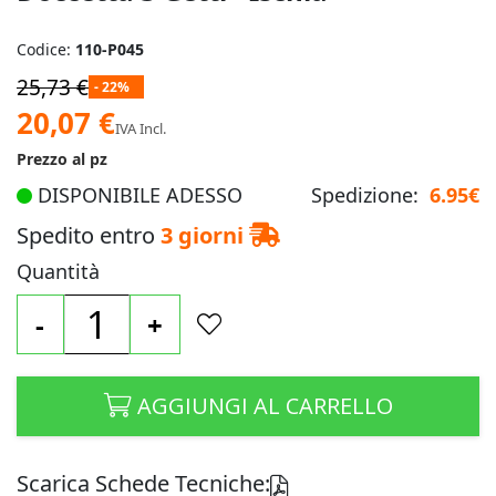
Codice:
110-P045
25,73 €
- 22%
Prezzo
20,07 €
IVA Incl.
speciale
Prezzo al pz
DISPONIBILE ADESSO
Spedizione:
6.95€
Spedito entro
3 giorni
Quantità
-
+
AGGIUNGI AL CARRELLO
Scarica Schede Tecniche: