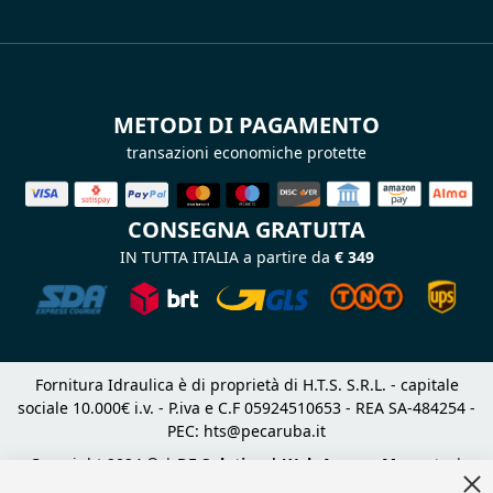
METODI DI PAGAMENTO
transazioni economiche protette
CONSEGNA GRATUITA
IN TUTTA ITALIA a partire da
€ 349
Fornitura Idraulica è di proprietà di H.T.S. S.R.L. - capitale
sociale 10.000€ i.v. - P.iva e C.F 05924510653 - REA SA-484254 -
PEC:
hts@pecaruba.it
Copyright 2024 © |
DF Solution | Web Agency Magento
|
Cl
Slashto Web Design