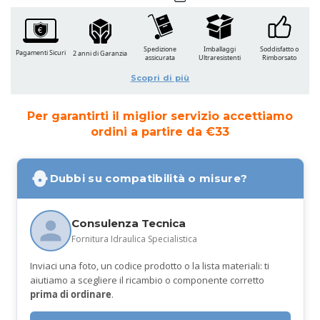
Spedizione
Imballaggi
Soddisfatto o
Pagamenti Sicuri
2 anni di Garanzia
assicurata
Ultraresistenti
Rimborsato
Scopri di più
Per garantirti il miglior servizio accettiamo
ordini a partire da €33
Dubbi su compatibilità o misure?
Consulenza Tecnica
Fornitura Idraulica Specialistica
Inviaci una foto, un codice prodotto o la lista materiali: ti
aiutiamo a scegliere il ricambio o componente corretto
prima di ordinare
.