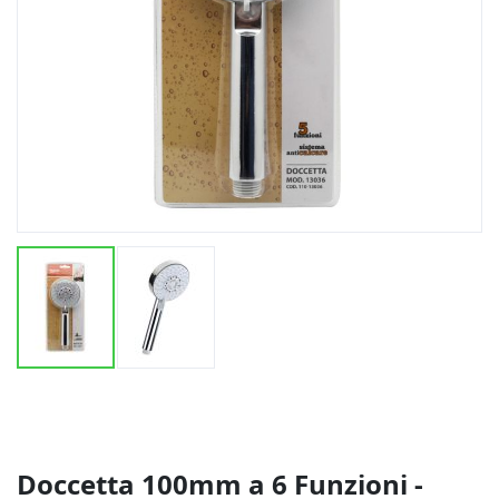
Vai
all'inizio
della
galleria
di
Doccetta 100mm a 6 Funzioni -
immagini