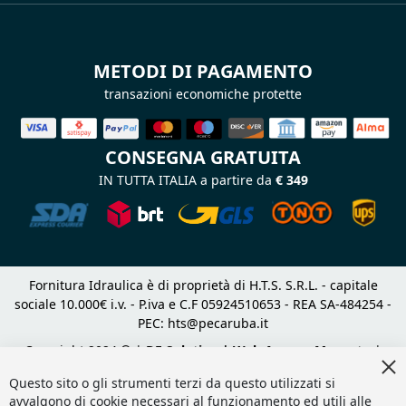
METODI DI PAGAMENTO
transazioni economiche protette
CONSEGNA GRATUITA
IN TUTTA ITALIA a partire da
€ 349
Fornitura Idraulica è di proprietà di H.T.S. S.R.L. - capitale
sociale 10.000€ i.v. - P.iva e C.F 05924510653 - REA SA-484254 -
PEC:
hts@pecaruba.it
Copyright 2024 © |
DF Solution | Web Agency Magento
|
Cl
Slashto Web Design
Co
Questo sito o gli strumenti terzi da questo utilizzati si
Ba
avvalgono di cookie necessari al funzionamento ed utili alle