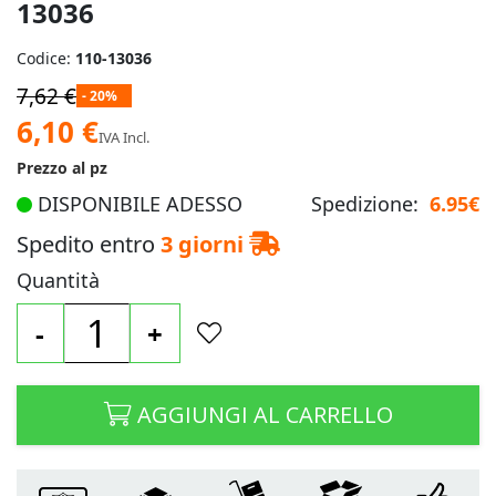
13036
Codice:
110-13036
7,62 €
- 20%
Prezzo
6,10 €
IVA Incl.
speciale
Prezzo al pz
DISPONIBILE ADESSO
Spedizione:
6.95€
Spedito entro
3 giorni
Quantità
-
+
AGGIUNGI AL CARRELLO